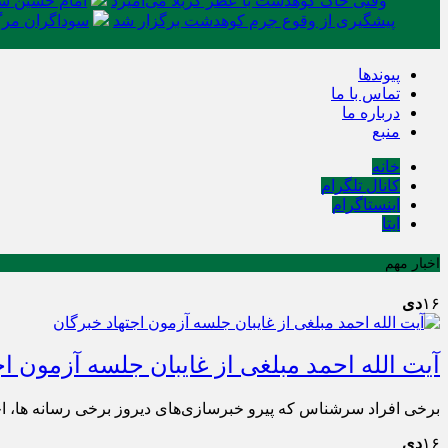
وقتی خاک کوهدشت با عطر کربلا می‌آمیزد
امام حسین شه
پیشگیری از وقوع جرم کوهدشت برگزار شد
سوداگران مرگ 
پیوندها
تماس با ما
درباره ما
منبع
خانه
کانال تلگرام
اینستاگرام
ایتا
اخبار مهم
۱۶
دی
آیت الله احمد مبلغی از غایبان جلسه آزمون اج
برخی افراد سرشناس که پیرو خبرسازی‌های دیروز برخی رسانه ها، احت
۱۶
دی