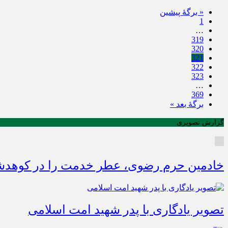
« برگه‌ٔ پیشین
1
…
319
320
321
322
323
…
369
برگهٔ بعد »
گزارش تصویری
خادمین حرم رضوی، عطر خدمت را در کوهدشت
تصویر یادگاری با پدر شهید امت اسلامی