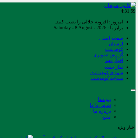
4:32:00
امروز : افزونه جلالی را نصب کنید.
برابر با : Saturday - 8 August - 2026
صفحه اصلی
لرستان
کوهدشت
گزارش تصویری
اخبار مهم
نماز جمعه
شهدای کوهدشت
مساجد کوهدشت
پیوندها
تماس با ما
درباره ما
منبع
اخبار ویژه