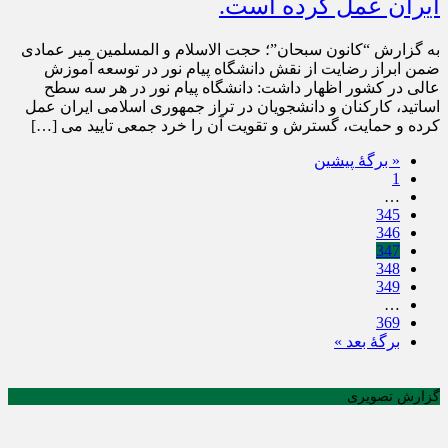
ایران عمل کرده است.
به گزارش “کانون سبحان”؛ حجت الاسلام و المسلمین میر عمادی
ضمن ابراز رضایت از نقش دانشگاه پیام نور در توسعه آموزش
عالی در کشور اظهار داشت: دانشگاه پیام نور در هر سه سطح
اساتید، کارکنان و دانشجویان در تراز جمهوری اسلامی ایران عمل
کرده و حمایت، گسترش و تقویت آن را خرد جمعی تایید می […]
« برگه‌ٔ پیشین
1
…
345
346
347
348
349
…
369
برگهٔ بعد »
گزارش تصویری