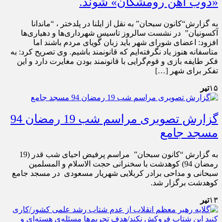
«ذوب آهن رومشکان» شوند.
به گزارش“کانون سبحان” به نقل از ایلنا در پلدختر ، “ماندانا
آکسونیان” در نشست سالروز تاسیس شهرداری‌ها و دهیاری‌ها
افزود: اعضای شورای شهر باید زبان گویای مردم باشند اما
متاسفانه هنوز یاد نگرفته‌ایم که قانونمند باشیم. وی تصریح کرد: به
فکر طایفه بازی و قوم‌گرایی با قانونمند بودن مغایرت دارد و این
تفکر برای شهر […]
۱۵
تیر
گزارش تصویری مراسم شب 19 رمضان 94
مسجد جامع
به گزارش “کانون سبحان” مراسم پرفیض احیای شب قدر (19
رمضان 94) کوهدشت با سخنرانی حجت الاسلام و المسلمین
سبحانی و مداحی برادر کربلایی شهریار مسعودی در مسجد جامع
کوهدشت برگزار شد.
۱۳
تیر