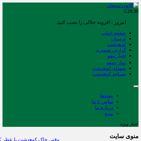
5:28:31
امروز : افزونه جلالی را نصب کنید.
صفحه اصلی
لرستان
کوهدشت
گزارش تصویری
اخبار مهم
نماز جمعه
شهدای کوهدشت
مساجد کوهدشت
پیوندها
تماس با ما
درباره ما
منبع
اخبار ویژه
منوی سایت
وقتی خاک کوهدشت با عطر کربلا 