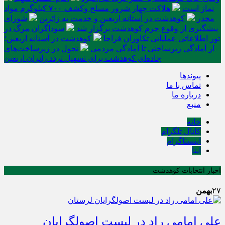
نماز است
هلاکت چهار شرور مسلح وکشف ۷۰۰ کیلوگرم مواد
مخدر
کوهدشت در آستانه اربعین و خدمت‌ به زائرین
شورای
پیشگیری از وقوع جرم کوهدشت برگزار شد
سوداگران مرگ در
تور اطلاعاتی عملیاتی تکاوران فراجا
کوهدشت در آستانه اربعین؛
از آمادگی زیرساختی تا آمادگی مردمی
تحول در زیرساخت‌های
جاده‌ای کوهدشت برای تسهیل تردد زائران اربعین
پیوندها
تماس با ما
درباره ما
منبع
خانه
کانال تلگرام
اینستاگرام
ایتا
اخبار انتخابات کوهدشت
۲۷
بهمن
علی امامی راد در لیست اصولگرایان