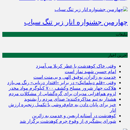
چهارمین جشنواره انار زیر تنگ سیاب
تبلیغات
آخرین اخبار
وقتی خاک کوهدشت با عطر کربلا می‌آمیزد
امام حسین شهید نماز است
خدمت به زائران، توفیق الهی و بی‌منت است
وقتی «قلم دیپلماتیک» در برابر «اقتدار دریایی» رنگ می‌بازد
هلاکت چهار شرور مسلح وکشف ۷۰۰ کیلوگرم مواد مخدر
لزوم هم‌افزایی مدیران برای گره‌گشایی از مشکلات مردم
هشدار به تیم مذاکره‌کننده؛ صدای مردم را بشنوید
خیز برای پایان دادن به خام‌فروشی با تکمیل زنجیره ارزش
انار
کوهدشت در آستانه اربعین و خدمت‌ به زائرین
شورای پیشگیری از وقوع جرم کوهدشت برگزار شد