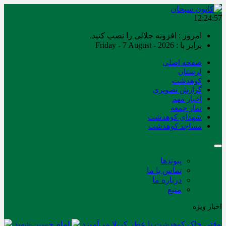
12:24:57
امروز : افزونه جلالی را نصب کنید.
برابر با : Friday - 7 August - 2026
صفحه اصلی
لرستان
کوهدشت
گزارش تصویری
اخبار مهم
نماز جمعه
شهدای کوهدشت
مساجد کوهدشت
پیوندها
تماس با ما
درباره ما
منبع
اخبار ویژه
وقتی خاک کوهدشت با عطر کربلا می‌آمیزد
امام حسین شهید