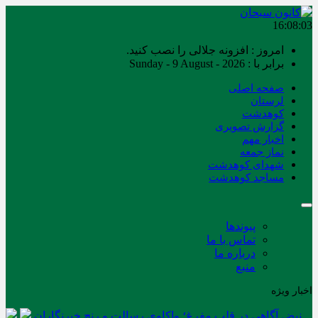
16:08:03
امروز : افزونه جلالی را نصب کنید.
برابر با : Sunday - 9 August - 2026
صفحه اصلی
لرستان
کوهدشت
گزارش تصویری
اخبار مهم
نماز جمعه
شهدای کوهدشت
مساجد کوهدشت
پیوندها
تماس با ما
درباره ما
منبع
اخبار ویژه
نبض آگاهی در قلب مفرغ؛ واکاوی رسالت و رنج خبرنگاران