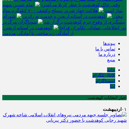
وقتی خاک کوهدشت با عطر کربلا می‌آمیزد
امام حسین شهید
نماز است
هلاکت چهار شرور مسلح وکشف ۷۰۰ کیلوگرم مواد
مخدر
کوهدشت در آستانه اربعین و خدمت‌ به زائرین
شورای
پیشگیری از وقوع جرم کوهدشت برگزار شد
سوداگران مرگ در
تور اطلاعاتی عملیاتی تکاوران فراجا
کوهدشت در آستانه اربعین؛
از آمادگی زیرساختی تا آمادگی مردمی
پیوندها
تماس با ما
درباره ما
منبع
خانه
کانال تلگرام
اینستاگرام
ایتا
اخبار انتخابات کوهدشت
۰۱
اردیبهشت