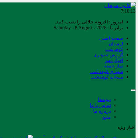
7:10:13
امروز : افزونه جلالی را نصب کنید.
برابر با : Saturday - 8 August - 2026
صفحه اصلی
لرستان
کوهدشت
گزارش تصویری
اخبار مهم
نماز جمعه
شهدای کوهدشت
مساجد کوهدشت
پیوندها
تماس با ما
درباره ما
منبع
اخبار ویژه