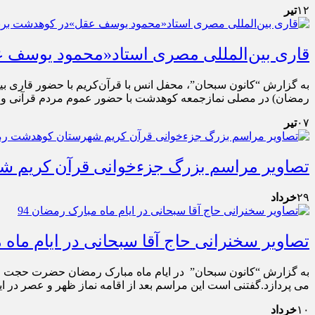
۱۲
تیر
قاری بین‌المللی مصری استاد«محمود یوسف ع
رمضان) در مصلی نمازجمعه کوهدشت با حضور عموم مردم قرآنی و شهید پرور کوهدشت برگز
۰۷
تیر
تصاویر مراسم بزرگ جزءخوانی قرآن کریم ش
۲۹
خرداد
تصاویر سخنرانی حاج آقا سبحانی در ایام ماه م
به گزارش “کانون سبحان” در ایام ماه مبارک رمضان حضرت حجت الا
می پردازد.گفتنی است این مراسم بعد از اقامه نماز ظهر و عصر در ا
۱۰
خرداد