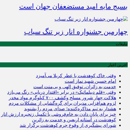
بسیج مایه امید مستضعفان جهان است
چهارمین جشنواره انار زیر تنگ سیاب
تبلیغات
آخرین اخبار
وقتی خاک کوهدشت با عطر کربلا می‌آمیزد
امام حسین شهید نماز است
خدمت به زائران، توفیق الهی و بی‌منت است
وقتی «قلم دیپلماتیک» در برابر «اقتدار دریایی» رنگ می‌بازد
هلاکت چهار شرور مسلح وکشف ۷۰۰ کیلوگرم مواد مخدر
لزوم هم‌افزایی مدیران برای گره‌گشایی از مشکلات مردم
هشدار به تیم مذاکره‌کننده؛ صدای مردم را بشنوید
خیز برای پایان دادن به خام‌فروشی با تکمیل زنجیره ارزش انار
کوهدشت در آستانه اربعین و خدمت‌ به زائرین
شورای پیشگیری از وقوع جرم کوهدشت برگزار شد