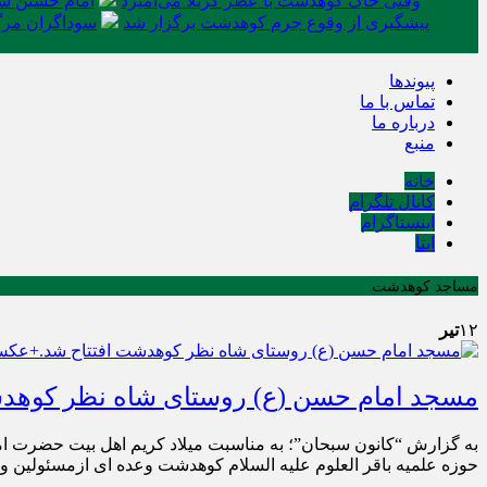
وقتی خاک کوهدشت با عطر کربلا می‌آمیزد
امام حسین شه
پیشگیری از وقوع جرم کوهدشت برگزار شد
سوداگران مرگ 
پیوندها
تماس با ما
درباره ما
منبع
خانه
کانال تلگرام
اینستاگرام
ایتا
مساجد کوهدشت
۱۲
تیر
مسجد امام حسن (ع) روستای شاه نظر کوهد
به گزارش “کانون سبحان”؛ به مناسبت میلاد کریم اهل بیت حضرت 
حوزه علمیه باقر العلوم علیه السلام کوهدشت وعده ای ازمسئولین 