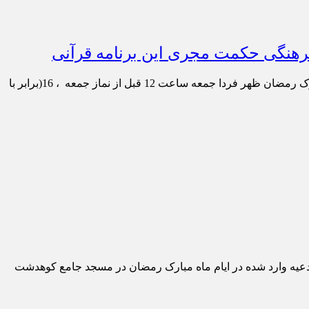
رهنگی حکمت مجری این برنامه قرآنی
به گزارش “کانون سبحان”، محفل انس با قرآن‌کریم با حضور قاری بین‌المللی استاد محمود یوسف عقل، از کشور مصر به‌مناسبت ماه مبارک رمضان ظهر فردا جمعه ساعت 12 قبل از نماز جمعه ، 16(برابر با
عیه وارد شده در ایام ماه مبارک رمضان در مسجد جامع کوهدشت