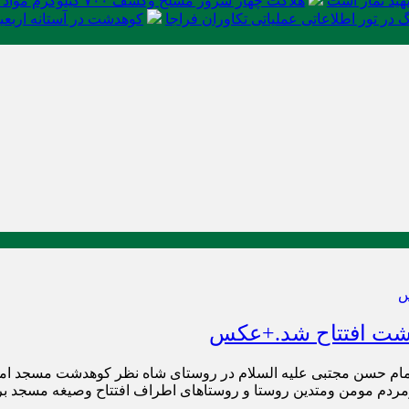
ید نماز است
هلاکت چهار شرور مسلح وکشف ۷۰۰ کیلوگرم مواد مخدر
در تور اطلاعاتی عملیاتی تکاوران فراجا
کوهدشت در آستانه اربعی
شت افتتاح شد.+عکس
امام حسن مجتبی علیه السلام در روستای شاه نظر کوهدشت مسجد ام
ومردم مومن ومتدین روستا و روستاهای اطراف افتتاح وصیغه مسجد ب