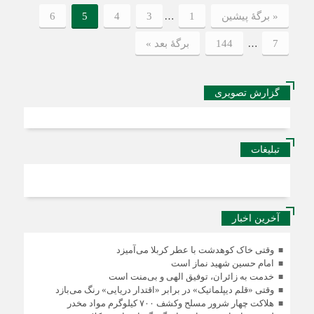
…
« برگه‌ٔ پیشین
1
3
4
5
6
…
7
144
برگهٔ بعد »
گزارش تصویری
تبلیغات
آخرین اخبار
وقتی خاک کوهدشت با عطر کربلا می‌آمیزد
امام حسین شهید نماز است
خدمت به زائران، توفیق الهی و بی‌منت است
وقتی «قلم دیپلماتیک» در برابر «اقتدار دریایی» رنگ می‌بازد
هلاکت چهار شرور مسلح وکشف ۷۰۰ کیلوگرم مواد مخدر