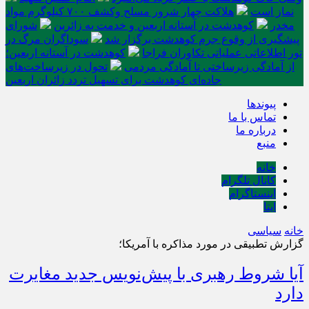
نماز است
هلاکت چهار شرور مسلح وکشف ۷۰۰ کیلوگرم مواد
مخدر
کوهدشت در آستانه اربعین و خدمت‌ به زائرین
شورای
پیشگیری از وقوع جرم کوهدشت برگزار شد
سوداگران مرگ در
تور اطلاعاتی عملیاتی تکاوران فراجا
کوهدشت در آستانه اربعین؛
از آمادگی زیرساختی تا آمادگی مردمی
تحول در زیرساخت‌های
جاده‌ای کوهدشت برای تسهیل تردد زائران اربعین
پیوندها
تماس با ما
درباره ما
منبع
خانه
کانال تلگرام
اینستاگرام
ایتا
خانه
سیاسی
گزارش تطبیقی در مورد مذاکره با آمریکا؛
آیا شروط رهبری با پیش‌نویس جدید مغایرت
دارد