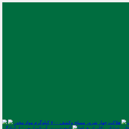
هلاکت چهار شرور مسلح وکشف ۷۰۰ کیلوگرم مواد مخدر
تی عملیاتی تکاوران فراجا
کوهدشت در آستانه اربعین؛ از آمادگی