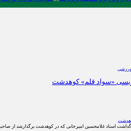
رزشی
ویسی «سواد قلم» کوهدشت
گداشت استاد غلامحسین امیرخانی که در کوهدشت برگذارشد از صاحبان 