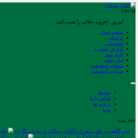
5:04:34
امروز : افزونه جلالی را نصب کنید.
صفحه اصلی
لرستان
کوهدشت
گزارش تصویری
اخبار مهم
نماز جمعه
شهدای کوهدشت
مساجد کوهدشت
پیوندها
تماس با ما
درباره ما
منبع
اخبار ویژه
نبض آگاهی در قلب مفرغ؛ واکاوی رسالت و رنج خبرنگاران
وقتی
کوهدشت در آستانه اربعین و خدمت‌ به زائرین
شورای پیشگیر