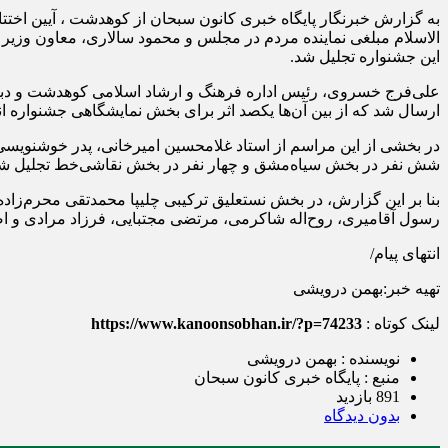
به گزارش خبرنگار پایگاه خبری کانون سبحان از کوهدشت ، آیین اخ
الاسلام مبلغی نماینده مردم در مجلس و محمود سالاری، معاون وزیر
این جشنواره تجلیل شد.
ارسال شد که از بین آن‌ها یکصد اثر برای بخش نمایشگاهی جشنواره انت
در بخشی از این مراسم از استاد غلامحسین امیرخانی، پدر خوشنوی
شش نفر در بخش سیاه‌مشق و چهار نفر در بخش نقاشی‌خط تجلیل شد و 
بنا بر این گزارش، در بخش نستعلیق ترکیبی چلیپا محمدتقی محرم‌زا
رسول آقامیری، روح‌اله شاکرمی، مرتضی مجتبایی، فرزاد مرادی و ا
انتهای پیام/
تهیه خبر:بهمن درویشی
لینک کوتاه :
https://www.kanoonsobhan.ir/?p=74233
نویسنده : بهمن درویشی
منبع : پایگاه خبری کانون سبحان
891 بازدید
بدون دیدگاه