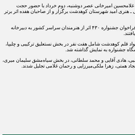
د غلامحسین امیرخانی عصر دوشنبه، دوم خرداد با حضور حجت
ـ هنری امید شهرستان کوهدشت برگزار و از صاحبان هفده اثر برتر
علی‌فرج خسروی، رئیس اداره فرهنگ و ارشاد اسلامی کوهدشت و دبیر نخستین جشنواره ملی سواد قلم کوهدشت در این مراسم، گفت: با فراخوان جشنواره ۴۳۰ اثر از هنرمندان سراسر کشور به دبیرخانه
فتند.
اد قلم کوهدشت شامل هفت نفر در بخش نستعلیق ترکیبی و چلیپا،
گاه جشنواره به نمایش گذاشته شد.
طلبی، هادی آقایی و محمد سلطانی، در بخش سیاه‌مشق سلیمان میری،
د همتی، زهرا ملکی‌میرزایی و رحمان غلامی تجلیل شدند.