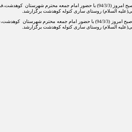
به گزارش “کانون سبحان”؛ یادواره سردار شهید«خدارحم لرستانی» صبح امروز (94/3/3) با 
لی(علیه السلام) روستای ساری کتوله کوهدشت برگزارشد.
یادواره سردار شهید«خدارحم لرستانی» صبح امروز (94/3/3) با حضور امام جم
لی(علیه السلام) روستای ساری کتوله کوهدشت برگزارشد.