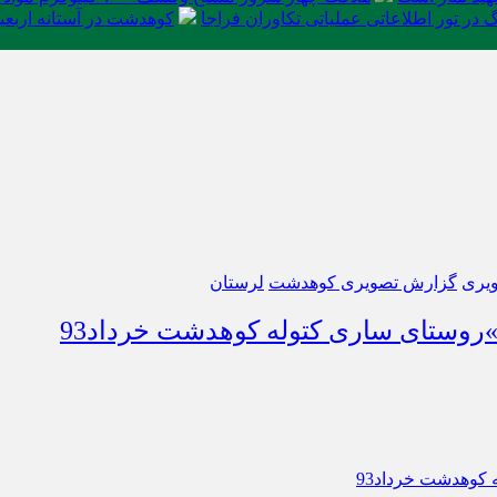
در تور اطلاعاتی عملیاتی تکاوران فراجا
کوهدشت در آستانه اربعی
یری
گزارش تصویری کوهدشت
لرستان
روستای ساری کتوله کوهدشت خرداد93