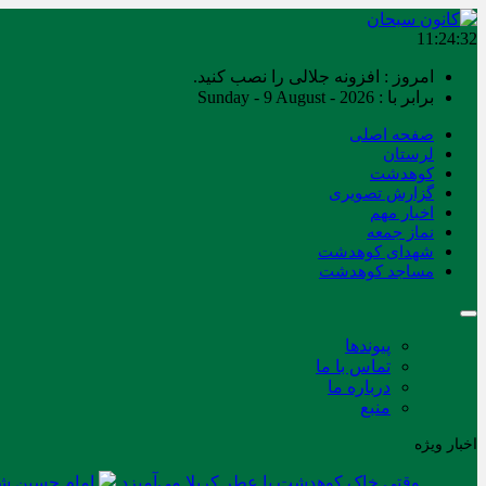
11:24:33
امروز : افزونه جلالی را نصب کنید.
برابر با : Sunday - 9 August - 2026
صفحه اصلی
لرستان
کوهدشت
گزارش تصویری
اخبار مهم
نماز جمعه
شهدای کوهدشت
مساجد کوهدشت
پیوندها
تماس با ما
درباره ما
منبع
اخبار ویژه
وقتی خاک کوهدشت با عطر کربلا می‌آمیزد
امام حسین شه