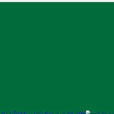
ید نماز است
هلاکت چهار شرور مسلح وکشف ۷۰۰ کیلوگرم مواد مخدر