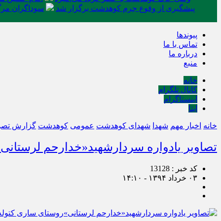
پیشگیری از وقوع جرم کوهدشت برگزار شد
سوداگران مرگ 
پیوندها
تماس با ما
درباره ما
منبع
خانه
کانال تلگرام
اینستاگرام
ایتا
خانه
اخبار مهم
شهدا
شهدای کوهدشت
عمومی
کوهدشت
گزارش تصو
تصاویر یادواره سردارشهید«خدارحم لرستانی»
کد خبر : 13128
۰۳ خرداد ۱۳۹۴ - ۱۴:۱۰