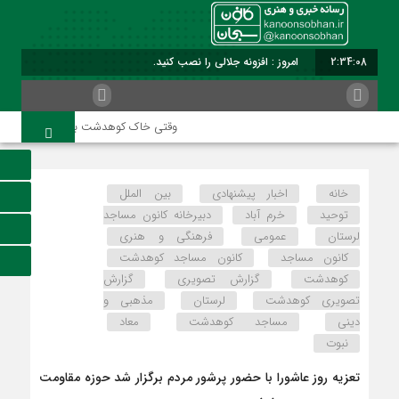
2:34:08
امروز : افزونه جلالی را نصب کنید.
وقتی خاک کوهدشت با عطر کربلا می‌آمیز
خانه
اخبار پیشنهادی
بین الملل
توحید
خرم آباد
دبیرخانه کانون مساجد
لرستان
عمومی
فرهنگی و هنری
کانون مساجد
کانون مساجد کوهدشت
کوهدشت
گزارش تصویری
گزارش
تصویری کوهدشت
لرستان
مذهبی و
دینی
مساجد کوهدشت
معاد
نبوت
تعزیه روز عاشورا با حضور پرشور مردم برگزار شد حوزه مقاومت