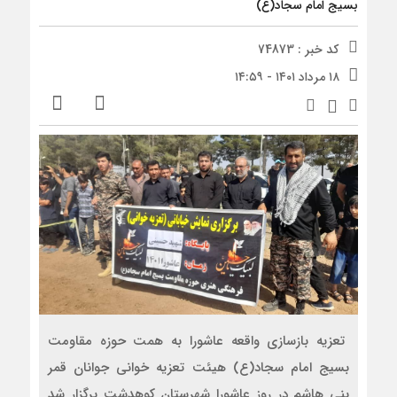
بسیج امام سجاد(ع)
کد خبر : 74873
۱۸ مرداد ۱۴۰۱ - ۱۴:۵۹
تعزیه بازسازی واقعه عاشورا به همت حوزه مقاومت
بسیج امام سجاد(ع) هیئت تعزیه خوانی جوانان قمر
بنی هاشم در روز عاشورا شهرستان کوهدشت برگزار شد