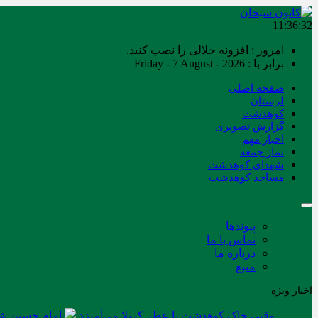
11:36:33
امروز : افزونه جلالی را نصب کنید.
برابر با : Friday - 7 August - 2026
صفحه اصلی
لرستان
کوهدشت
گزارش تصویری
اخبار مهم
نماز جمعه
شهدای کوهدشت
مساجد کوهدشت
پیوندها
تماس با ما
درباره ما
منبع
اخبار ویژه
وقتی خاک کوهدشت با عطر کربلا می‌آمیزد
امام حسین شه