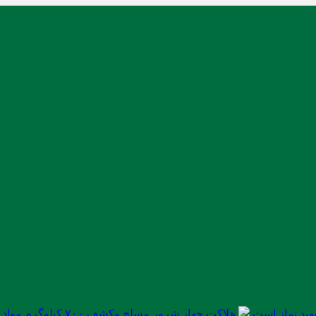
ید نماز است
هلاکت چهار شرور مسلح وکشف ۷۰۰ کیلوگرم مواد مخدر