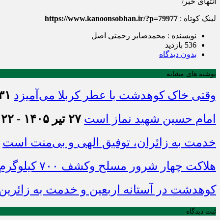
انتهای خبر/
لینک کوتاه :
https://www.kanoonsobhan.ir/?p=79977
نویسنده : محمدصابر رحمتی اصل
536 بازدید
بدون دیدگاه
نوشته های مشابه
وقتی خاک کوهدشت با عطر کربلا می‌آمیزد
۳۱ تیر ۱۴۰۵ - :۴۵
امام حسین شهید نماز است
۲۷ تیر ۱۴۰۵ - ۲۱:۲۲
خدمت به زائران، توفیق الهی و بی‌منت است
هلاکت چهار شرور مسلح وکشف ۷۰۰ کیلوگرم مواد مخدر
کوهدشت در آستانه اربعین و خدمت‌ به زائرین
ثبت دیدگاه