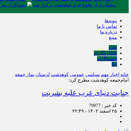
پیشگیری از وقوع جرم کوهدشت برگزار شد
سوداگران مرگ 
پیوندها
تماس با ما
درباره ما
منبع
خانه
کانال تلگرام
اینستاگرام
ایتا
خانه
اخبار مهم
سیاسی
عمومی
کوهدشت
لرستان
نماز جمعه
امام‌جمعه کوهدشت مطرح کرد:
جنایت دنیای غرب علیه بشریت
کد خبر : 79977
۲۵ اسفند ۱۴۰۲ - ۲۲:۴۹