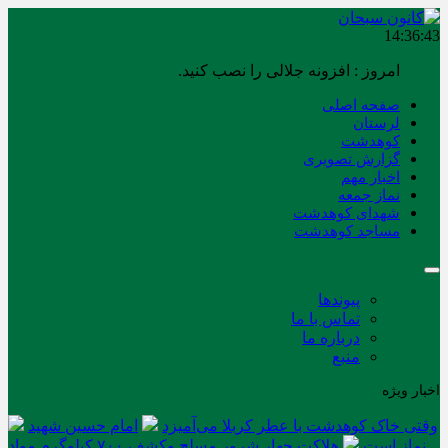
14:36:43
امروز : افزونه جلالی را نصب کنید.
صفحه اصلی
لرستان
کوهدشت
گزارش تصویری
اخبار مهم
نماز جمعه
شهدای کوهدشت
مساجد کوهدشت
پیوندها
تماس با ما
درباره ما
منبع
اخبار ویژه
وقتی خاک کوهدشت با عطر کربلا می‌آمیزد
امام حسین شهید
نماز است
هلاکت چهار شرور مسلح وکشف ۷۰۰ کیلوگرم مواد