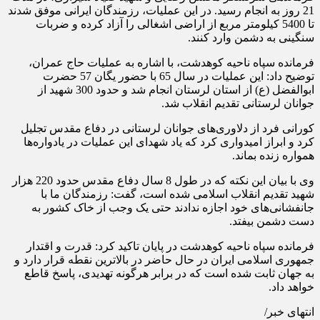
21 روز به انجام رسید. در این عملیات، رزمندگان ایرانی موفق شدند
تا 5400 کیلومتر مربع از اراضی اشغالی را آزاد کرده و ضربات
سنگینی به دشمن وارد کنند.
فرمانده سپاه ناحیه کوهدشت، با اشاره به عملیات حاج عمران،
توضیح داد: این عملیات در سال 65 با حضور یگان 57 حضرت
ابوالفضل (ع) از استان لرستان انجام شد و حدود 300 شهید از
جوانان لرستانی تقدیم انقلاب شد.
کورانی فرد از دلاوری‌های جوانان لرستانی در دفاع مقدس تجلیل
کرد و ابراز امیدواری کرد که یاد شهدای این عملیات در یادواره‌ها
همواره زنده بماند.
وی با بیان این نکته که در طول 8 سال دفاع مقدس حدود 220 هزار
شهید تقدیم انقلاب اسلامی شده است، گفت: رزمندگان ما با
جانفشانی‌های خود اجازه ندادند حتی یک وجب از خاک کشور به
دست دشمن بیفتد.
فرمانده سپاه ناحیه کوهدشت در پایان تاکید کرد: قدرت و اقتدار
جمهوری اسلامی ایران در حال حاضر در بالاترین نقطه قرار دارد و
به جهان ثابت شده است که در برابر هرگونه تهدیدی، پاسخ قاطع
خواهد داد.
انتهای خبر/