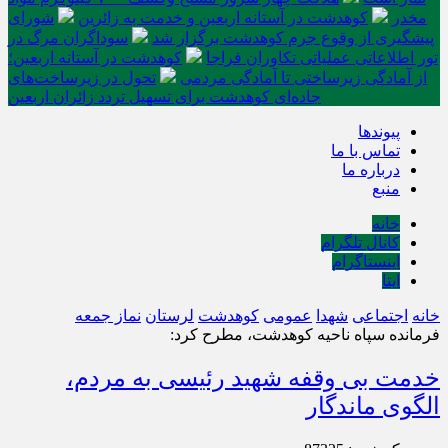
مخدر
کوهدشت در آستانه اربعین و خدمت‌ به زائرین
شورای
پیشگیری از وقوع جرم کوهدشت برگزار شد
سوداگران مرگ در
تور اطلاعاتی عملیاتی تکاوران فراجا
کوهدشت در آستانه اربعین؛
از آمادگی زیرساختی تا آمادگی مردمی
تحول در زیرساخت‌های
جاده‌ای کوهدشت برای تسهیل تردد زائران اربعین
پیوندها
تماس با ما
درباره ما
منبع
خانه
کانال تلگرام
اینستاگرام
ایتا
خانه
اجتماعی
شهدا
عمومی
کوهدشت
لرستان
نماز جمعه
فرمانده سپاه ناحیه کوهدشت، مطرح کرد:
خدمت بی وقفه شهید رئیسی به مردم،
الگوی ماندگار