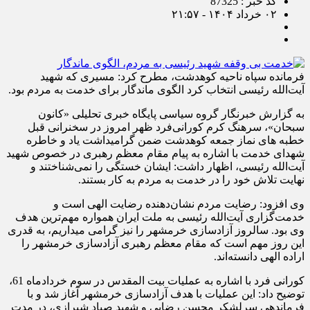
کد خبر : 87325
۰۲ خرداد ۱۴۰۴ - ۲۱:۵۷
فرمانده سپاه ناحیه کوهدشت، مطرح کرد: مسیری که شهید
آیت‌الله رئیسی انتخاب کرد الگوی ماندگار برای خدمت به مردم بود.
به گزارش خبرنگار گروه سیاسی پایگاه خبری تحلیلی «کانون
سبحان»، سرهنگ کرم کورانی‌فرد ظهر امروز در سخنرانی قبل
خطبه های نماز جمعه کوهدشت ضمن گرامیداشت یاد و خاطره
شهدای خدمت با اشاره به پیام مقام معظم رهبری در خصوص شهید
آیت‌الله رئیسی، اظهار داشت: ایشان خستگی را نمی‌شناختند و
نهایت تلاش خود را در خدمت به مردم به کار بستند.
وی افزود: رضايت مردم نشان‌دهنده رضايت الهی است و
خدمت‌گزاری آیت‌الله رئیسی به ملت ایران همواره مهم‌ترین هدف
وی بود. سالروز آزادسازی خرمشهر را نیز گرامی میداریم، به قدری
این روز مهم است که مقام معظم رهبری آزادسازی خرمشهر را
اراده الهی دانسته‌اند.
کورانی فرد با اشاره به عملیات بیت المقدس در سوم خردادماه 61،
توضیح داد: این عملیات با هدف آزادسازی خرمشهر آغاز شد و با
فرماندهی سرلشکر محسن رضایی و شهید صیاد شیرازی، در مدت