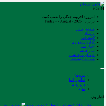
9:53:44
امروز : افزونه جلالی را نصب کنید.
برابر با : Friday - 7 August - 2026
صفحه اصلی
لرستان
کوهدشت
گزارش تصویری
اخبار مهم
نماز جمعه
شهدای کوهدشت
مساجد کوهدشت
پیوندها
تماس با ما
درباره ما
منبع
اخبار ویژه
وقتی خاک کوهدشت با عطر کربلا می‌آمیزد
امام حسین شه