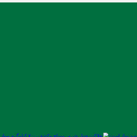
ید نماز است
هلاکت چهار شرور مسلح وکشف ۷۰۰ کیلوگرم مواد مخدر