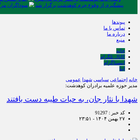
پیشگیری از وقوع جرم کوهدشت برگزار شد
سوداگران مرگ 
پیوندها
تماس با ما
درباره ما
منبع
خانه
کانال تلگرام
اینستاگرام
ایتا
خانه
اجتماعی
سیاسی
شهدا
عمومی
مدیر حوزه علمیه برادران کوهدشت:
شهدا با نثار جان، به حیات طیبه دست یافتند
کد خبر : 91297
۲۷ بهمن ۱۴۰۴ - ۲۳:۵۱