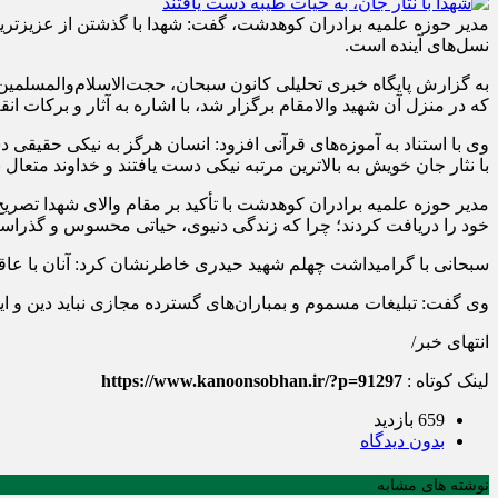
مدیر حوزه علمیه برادران کوهدشت، گفت: شهدا با گذشتن از عزیزترین د
نسل‌های آینده است.
به گزارش پایگاه خبری تحلیلی کانون سبحان، حجت‌الاسلام‌والمسلم
که در منزل آن شهید والامقام برگزار شد، با اشاره به آثار و برکات انق
وی با استناد به آموزه‌های قرآنی افزود: انسان هرگز به نیکی حقیقی 
با نثار جان خویش به بالاترین مرتبه نیکی دست یافتند و خداوند متعال
مدیر حوزه علمیه برادران کوهدشت با تأکید بر مقام والای شهدا تصر
خود را دریافت کردند؛ چرا که زندگی دنیوی، حیاتی محسوس و گذراس
سبحانی با گرامیداشت چهلم شهید حیدری خاطرنشان کرد: آنان با عاقبت
وی گفت: تبلیغات مسموم و بمباران‌های گسترده مجازی نباید دین و ایم
انتهای خبر/
لینک کوتاه :
https://www.kanoonsobhan.ir/?p=91297
659 بازدید
بدون دیدگاه
نوشته های مشابه