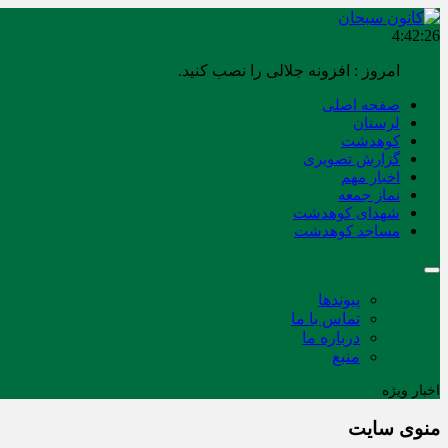
4:42:27
امروز : افزونه جلالی را نصب کنید.
صفحه اصلی
لرستان
کوهدشت
گزارش تصویری
اخبار مهم
نماز جمعه
شهدای کوهدشت
مساجد کوهدشت
پیوندها
تماس با ما
درباره ما
منبع
اخبار ویژه
منوی سایت