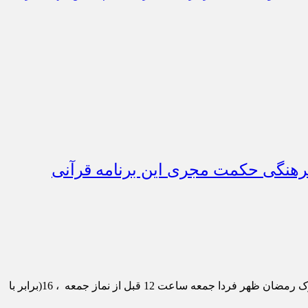
رهنگی حکمت مجری این برنامه قرآنی
به گزارش “کانون سبحان”، محفل انس با قرآن‌کریم با حضور قاری بین‌المللی استاد محمود یوسف عقل، از کشور مصر به‌مناسبت ماه مبارک رمضان ظهر فردا جمعه ساعت 12 قبل از نماز جمعه ، 16(برابر با