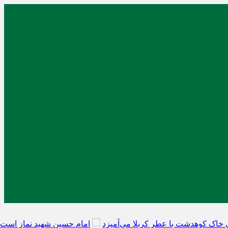
ت با عطر کربلا می‌آمیزد
امام حسین شهید نماز است
هلاکت چهار 