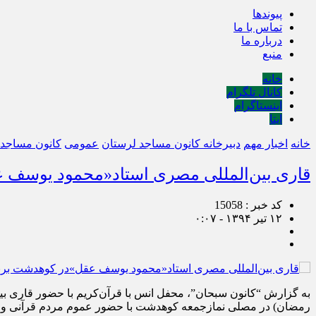
پیوندها
تماس با ما
درباره ما
منبع
خانه
کانال تلگرام
اینستاگرام
ایتا
خانه
اخبار مهم
دبیرخانه کانون مساجد لرستان
عمومی
کانون مساجد
قاری بین‌المللی مصری استاد«محمود یوسف ع
کد خبر : 15058
۱۲ تیر ۱۳۹۴ - ۰:۰۷
رمضان) در مصلی نمازجمعه کوهدشت با حضور عموم مردم قرآنی و شهید پرور کوهدشت برگز