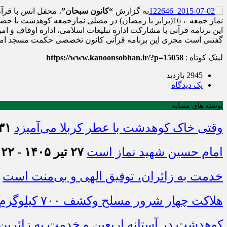
به گزارش
“کانون سبحان”
نماز جمعه ، 16(برابر با رمضان) در مصلی نمازجمعه کوهدشت با حضور عموم مردم قرآنی و شهید پرور کوهدشت برگزار می‎شود.
این برنامه قرآنی با مشارکت اداره تبلیغات اسلامی، اداره اوقاف و
گفتنی است مجری این برنامه قرآنی کانون تخصصی حکمت مسجد امیرالم
لینک کوتاه :
https://www.kanoonsobhan.ir/?p=15058
2945 بازدید
يک دیدگاه
نوشته های مشابه
وقتی خاک کوهدشت با عطر کربلا می‌آمیزد
۳۱ تیر ۱۴۰۵ - :۴۵
امام حسین شهید نماز است
۲۷ تیر ۱۴۰۵ - ۲۱:۲۲
خدمت به زائران، توفیق الهی و بی‌منت است
هلاکت چهار شرور مسلح وکشف ۷۰۰ کیلوگرم مواد مخدر
کوهدشت در آستانه اربعین و خدمت‌ به زائرین