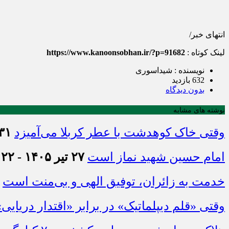
انتهای خبر/
لینک کوتاه :
https://www.kanoonsobhan.ir/?p=91682
نویسنده : شیداسوری
632 بازدید
بدون دیدگاه
نوشته های مشابه
وقتی خاک کوهدشت با عطر کربلا می‌آمیزد
۳۱ تیر ۱۴۰۵ - :۴۵
امام حسین شهید نماز است
۲۷ تیر ۱۴۰۵ - ۲۱:۲۲
خدمت به زائران، توفیق الهی و بی‌منت است
وقتی «قلم دیپلماتیک» در برابر «اقتدار دریایی