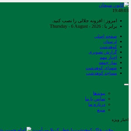
19:48:04
امروز : افزونه جلالی را نصب کنید.
برابر با : Thursday - 6 August - 2026
صفحه اصلی
لرستان
کوهدشت
گزارش تصویری
اخبار مهم
نماز جمعه
شهدای کوهدشت
مساجد کوهدشت
پیوندها
تماس با ما
درباره ما
منبع
اخبار ویژه
وقتی خاک کوهدشت با عطر کربلا می‌آمیزد
امام حسین شه