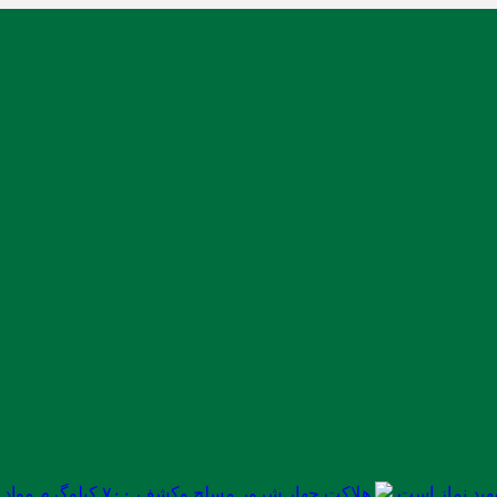
ید نماز است
هلاکت چهار شرور مسلح وکشف ۷۰۰ کیلوگرم مواد مخدر