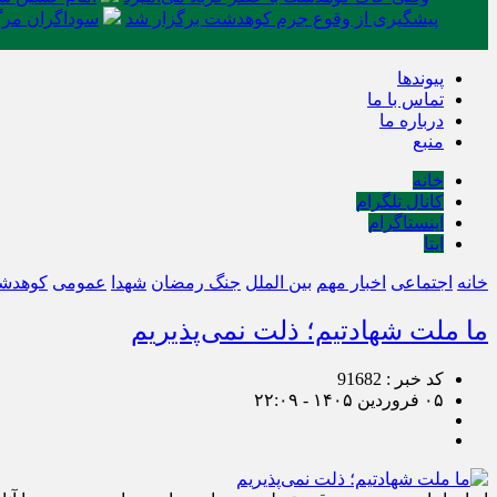
پیشگیری از وقوع جرم کوهدشت برگزار شد
سوداگران مرگ 
پیوندها
تماس با ما
درباره ما
منبع
خانه
کانال تلگرام
اینستاگرام
ایتا
خانه
اجتماعی
اخبار مهم
بین الملل
جنگ رمضان
شهدا
عمومی
کوهدش
ما ملت شهادتیم؛ ذلت نمی‌پذیریم
کد خبر : 91682
۰۵ فروردین ۱۴۰۵ - ۲۲:۰۹