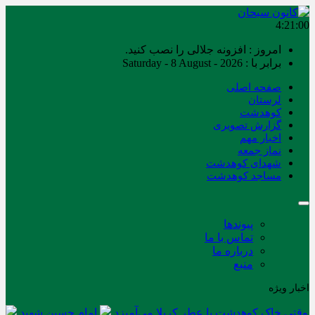
4:21:00
امروز : افزونه جلالی را نصب کنید.
برابر با : Saturday - 8 August - 2026
صفحه اصلی
لرستان
کوهدشت
گزارش تصویری
اخبار مهم
نماز جمعه
شهدای کوهدشت
مساجد کوهدشت
پیوندها
تماس با ما
درباره ما
منبع
اخبار ویژه
وقتی خاک کوهدشت با عطر کربلا می‌آمیزد
امام حسین شهید