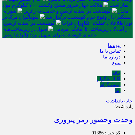
نماز است
هلاکت چهار شرور مسلح وکشف ۷۰۰ کیلوگرم مواد
مخدر
کوهدشت در آستانه اربعین و خدمت‌ به زائرین
شورای
پیشگیری از وقوع جرم کوهدشت برگزار شد
سوداگران مرگ در
تور اطلاعاتی عملیاتی تکاوران فراجا
کوهدشت در آستانه اربعین؛
از آمادگی زیرساختی تا آمادگی مردمی
تحول در زیرساخت‌های
جاده‌ای کوهدشت برای تسهیل تردد زائران اربعین
پیوندها
تماس با ما
درباره ما
منبع
خانه
کانال تلگرام
اینستاگرام
ایتا
خانه
یادداشت
یادداشت؛
وحدت وحضور رمز پیروزی
کد خبر : 91386