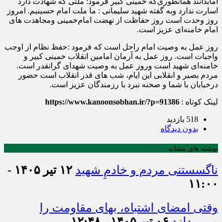
امابدانند همانطوری‌که خمینی کبیر فرمود: ملتی که شهادت دارد
اسارت ندارد وبه گفته شهید سلیمانی : ما ملت امام حسینیم. امروز
روز وحدت است روز حفاظت از نهضت امام‌خمینی ومجاهدت های
امام خامنه‌ای عزیز است.
روز عمل به وصیت امام راحل است که فرمود :حفظ نظام از اوجب
واجبات است. روز عمل به آرمان امامین انقلاب خمینی کبیر و
خامنه‌ای شهید است وروز عمل به وصیت شهدای گرانقدر است.
مردم بصیر و انقلابی این ایام، شب های قدر انقلاب است حضور
درخیابان با شما و صحنه نبرد با رزمندگان عزیز است.
لینک کوتاه :
https://www.kanoonsobhan.ir/?p=91386
518 بازدید
بدون دیدگاه
نوشته های مشابه
ناگسستنی مردم و خادمِ شهید
۱۲ تیر ۱۴۰۵ -
۱۱:۰۰
وقتی امضای اشتباه، بهای مقاومت را
می‌پردازد
۰۶ تیر ۱۴۰۵ - ۱۲:۴۸