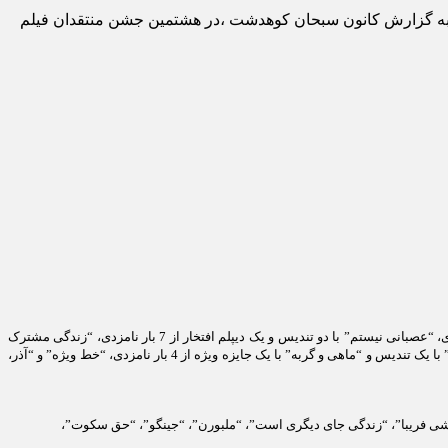
نمایی ایران در حالی معرفی شدند که فیلم سینمایی «چ» با کسب 5 جایزه رکورددار شد. به گزارش کانون سبحان کوهدشت ،در هشتمین جشن منتقدان فیلم
،در هشتمین جشن منتقدان فیلم “چ” از 11 بار نامزدی با 5 جایزه در صدر قرار گرفت و فیلم های “خانه پدری” با 3 جایزه از 9 بار نامزدی، “عصبانی نیستم” با دو تندیس و یک دیپلم افتخار از 7 بار نامزدی، “زندگی مشترک
آقای محمودی و بانو” با یک تندیس از 7 بار نامزدی، “شیار 143” با یک تندیس از 6 بار نامزدی، “همه چیز برای فروش” با یک تندیس از 5 بار نامزدی، “چند متر مکعب عشق” با یک تندیس و “ماهی و گربه” با یک جایزه ویژه از 4 بار نامزدی، “خط ویژه” و “آذر،
وشی فریبا”، “زندگی جای دیگری است”، “ملبورن”، “جینگو”، “حق سکوت”،