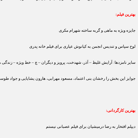
بهترین فیلم:
جایزه ویژه به ماهی و گربه ساخته شهرام مکری
لوح سپاس و تندیس انجمن به کیانوش عیاری برای فیلم خانه پدری
سایر نامزدها: آرایش غلیظ – آذر، شهدخت، پرویز و دیگران – چ – خط ویژه – زندگی مشترک آقای محمودی و بانو – ش
جوایز این بخش را رخشان بنی اعتماد، مسعود مهرابی، هارون یشایایی و جواد طوسی 
بهترین کارگردانی:
دیپلم افتخار به رضا درمیشیان برای فیلم عصبانی نیستم