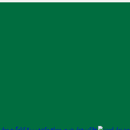
ید نماز است
هلاکت چهار شرور مسلح وکشف ۷۰۰ کیلوگرم مواد مخدر