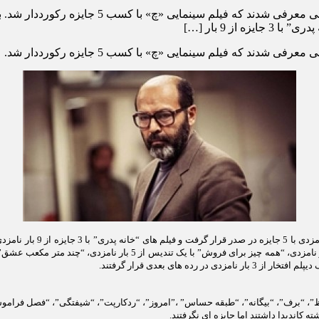
برگزیدگان هشتمین جشن منتقدان و نویسندگان سی
د که فیلم سینمایی «چ» با کسب 5 جایزه رکورددار شد.
لیظ”، “برف”، “بیگانه”، “طبقه حساس” ،”امروز”، “ردکارپت”، “شیفتگی”، “فصل فرام
ته کاندیدا داشتند اما جایزه ای نگرفتند.