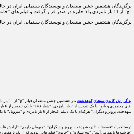
“چ” از 11 بار نامزدی با 5 جایزه در صدر قرار گرفت و فیلم های “خانه پدری” با 3 جایزه از 9 بار […]
برگزیدگان هشتمین جشن منتقدان و نویسندگان سینمایی ایران در حالی معرفی شدن
به گزارش
کانون سبحان
کوهدشت
شهدخت، پرویز و دیگران” هرکدام با یک دیپلم افتخار از 6 بار نامزدی و “متروپل” با یک دیپلم افتخار از 3 بار نامزدی در رده های بعدی قرار گرفتند.
“رستاخیز”، “قصه‌ها”، “آذر، شهدخت، پرویز و دیگران”، “میهمان داریم”،”آرایش غ
“فرشته‌ها با هم می‌آیند”، “پنج ستاره” و “خانوم” فیلم هایی بودند که از یک تا هفت رش