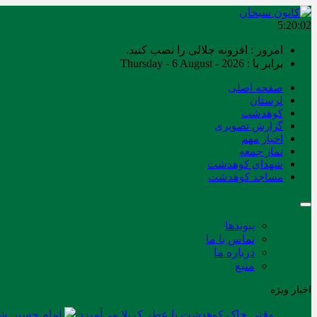
5:20:03
امروز : افزونه جلالی را نصب کنید.
برابر با : Thursday - 6 August - 2026
صفحه اصلی
لرستان
کوهدشت
گزارش تصویری
اخبار مهم
نماز جمعه
شهدای کوهدشت
مساجد کوهدشت
پیوندها
تماس با ما
درباره ما
منبع
اخبار ویژه
وقتی خاک کوهدشت با عطر کربلا می‌آمیزد
امام حسین شه