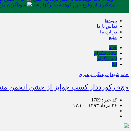
پیشگیری از وقوع جرم کوهدشت برگزار شد
سوداگران مرگ 
پیوندها
تماس با ما
درباره ما
منبع
خانه
کانال تلگرام
اینستاگرام
ایتا
خانه
شهدا
فرهنگی و هنری
«چ» رکورددار کسب جوایز از جشن انجمن منت
کد خبر : 1709
۲۶ مرداد ۱۳۹۳ - ۱۲:۱۰