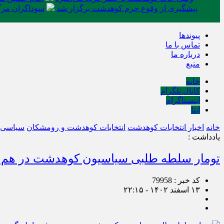
پیشگیری از وقوع جرم کوهدشت برگزار شد
سوداگران مرگ 
پیوندها
تماس با ما
درباره ما
منبع
خانه
کانال تلگرام
اینستاگرام
ایتا
خانه
اخبار انتخابات کوهدشت
انتخابات کوهدشت و رومشکان
سیاسی
یادداشت :
تومار سلطه طلبی سیاسیون کوهدشت در هم پی
کد خبر : 79958
۱۳ اسفند ۱۴۰۲ - ۲۲:۱۵