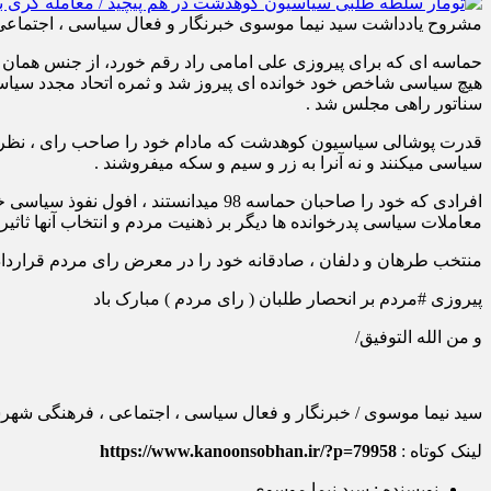
مشروح یادداشت سید نیما موسوی خبرنگار و فعال سیاسی ، اجتماع
هیچ سیاسی شاخص خود خوانده ای پیروز شد و ثمره اتحاد مجدد سیاسیون
سناتور راهی مجلس شد .
قدرت پوشالی سیاسیون کوهدشت که مادام خود را صاحب رای ، نظر و ه
سیاسی میکنند و نه آنرا به زر و سیم و سکه میفروشند .
معاملات سیاسی پدرخوانده ها دیگر بر ذهنیت مردم و انتخاب آنها ثاثیری
منتخب طرهان و دلفان ، صادقانه خود را در معرض رای مردم قراردادند
پیروزی #مردم بر انحصار طلبان ( رای مردم ) مبارک باد
و من الله التوفیق/
سید نیما موسوی / خبرنگار و فعال سیاسی ، اجتماعی ، فرهنگی ش
لینک کوتاه :
https://www.kanoonsobhan.ir/?p=79958
نویسنده : سید نیما موسوی