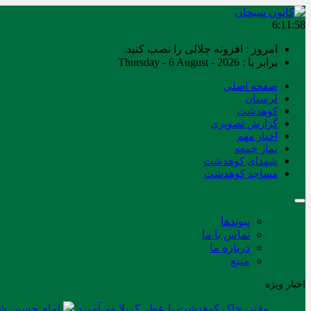
6:11:58
امروز : افزونه جلالی را نصب کنید.
برابر با : Thursday - 6 August - 2026
صفحه اصلی
لرستان
کوهدشت
گزارش تصویری
اخبار مهم
نماز جمعه
شهدای کوهدشت
مساجد کوهدشت
پیوندها
تماس با ما
درباره ما
منبع
اخبار ویژه
وقتی خاک کوهدشت با عطر کربلا می‌آمیزد
امام حسین شه