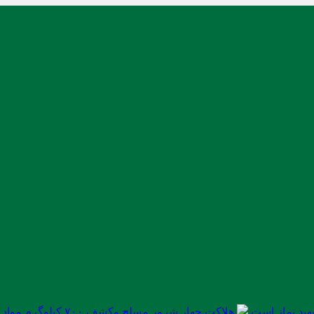
ید نماز است
هلاکت چهار شرور مسلح وکشف ۷۰۰ کیلوگرم مواد مخدر