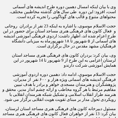
وی با بیان اینکه امسال دهمین دوره طرح اندیشه های آسمانی
است، افزود: این دوره طی سال های گذشته مخاطبین مختلف،
محتواهای متنوع و قالب های گوناگونی را تجربه کرده است.
حجت الاسلام موسوی، با اشاره به اینکه 23 نفر از برادران روحانی
و فعال کانون های فرهنگی هنری مساجد استان برای حضور در این
طرح اعزام شده اند، اظهار داشت: اردوی فرهنگی آموزشی اندیشه
های آسمانی از ۵ شهریور تا ۱۸ شهریورماه به میزبانی دانشگاه
فرهنگیان مشهد مقدس در حال برگزاری است.
وی، بیان کرد: بردران کانون های فرهنگی هنری مساجد استان
لرستان اعزامی به این طرح از 9 شهریور تا 14 شهریور در این
همایش آموزشی شرکت دارندو
حجت الاسلام موسوی، ادامه داد: دهمین دوره اردوی آموزشی
فرهنگی اندیشه های آسمانی ویژه هزار و ۶۰۰ نفر از مدیران،
پژوهشگران و هنرمندان مسجدی خواهر و برادر با هدف تبیین
مفاهیم مرتبط با هر گروه مخاطب و ارائه چشم انداز مدیر، محقق و
هنرمند طراز انقلاب اسلامی و تشکیل شبکه هنرمندان انقلابی با
رویکردی تحول مدار بر مبنای تقویت هویت انقلابی برگزار می شود.
مسئول دبیرخانه کانون های فرهنگی هنری مساجد استان لرستان،
بیان کرد: 13 نفر از خواهران فعال کانون های فرهنگی هنری مساجد