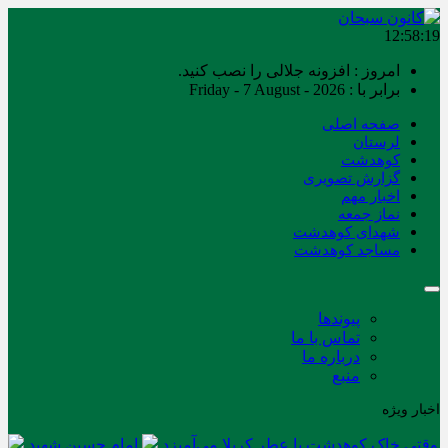
12:58:19
امروز : افزونه جلالی را نصب کنید.
برابر با : Friday - 7 August - 2026
صفحه اصلی
لرستان
کوهدشت
گزارش تصویری
اخبار مهم
نماز جمعه
شهدای کوهدشت
مساجد کوهدشت
پیوندها
تماس با ما
درباره ما
منبع
اخبار ویژه
وقتی خاک کوهدشت با عطر کربلا می‌آمیزد
امام حسین شهید