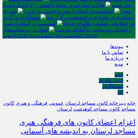
نماز است
هلاکت چهار شرور مسلح وکشف ۷۰۰ کیلوگرم مواد
مخدر
کوهدشت در آستانه اربعین و خدمت‌ به زائرین
شورای
پیشگیری از وقوع جرم کوهدشت برگزار شد
سوداگران مرگ در
تور اطلاعاتی عملیاتی تکاوران فراجا
کوهدشت در آستانه اربعین؛
از آمادگی زیرساختی تا آمادگی مردمی
تحول در زیرساخت‌های
جاده‌ای کوهدشت برای تسهیل تردد زائران اربعین
پیوندها
تماس با ما
درباره ما
منبع
خانه
کانال تلگرام
اینستاگرام
ایتا
خانه
دبیرخانه کانون مساجد لرستان
عمومی
فرهنگی و هنری
کانون
مساجد
کانون مساجد کوهدشت
لرستان
اعزام اعضای کانون های فرهنگی هنری
مساجد لرستان به اندیشه های آسمانی