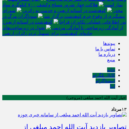
نماز است
هلاکت چهار شرور مسلح وکشف ۷۰۰ کیلوگرم مواد
مخدر
کوهدشت در آستانه اربعین و خدمت‌ به زائرین
شورای
پیشگیری از وقوع جرم کوهدشت برگزار شد
سوداگران مرگ در
تور اطلاعاتی عملیاتی تکاوران فراجا
کوهدشت در آستانه اربعین؛
از آمادگی زیرساختی تا آمادگی مردمی
تحول در زیرساخت‌های
جاده‌ای کوهدشت برای تسهیل تردد زائران اربعین
پیوندها
تماس با ما
درباره ما
منبع
خانه
کانال تلگرام
اینستاگرام
ایتا
اخبار آیت الله احمد مبلغی (مروجی)
۱۳
مرداد
تصاویر بازدید آیت الله احمد مبلغی از