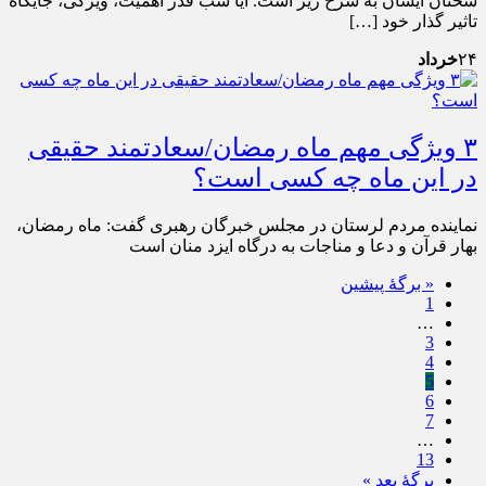
سخنان ایشان به شرح زیر است. آیا شب قدر اهمیت، ویژگی، جایگاه
تاثیر گذار خود […]
۲۴
خرداد
۳ ویژگی مهم ماه رمضان/سعادتمند حقیقی
در این ماه چه کسی است؟
نماینده مردم لرستان در مجلس خبرگان رهبری گفت: ماه رمضان،
بهار قرآن و دعا و مناجات به درگاه ایزد منان است
« برگه‌ٔ پیشین
1
…
3
4
5
6
7
…
13
برگهٔ بعد »