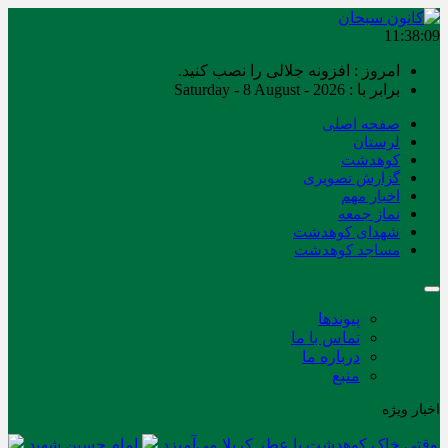
11:38:10
امروز : افزونه جلالی را نصب کنید.
برابر با : Saturday - 8 August - 2026
صفحه اصلی
لرستان
کوهدشت
گزارش تصویری
اخبار مهم
نماز جمعه
شهدای کوهدشت
مساجد کوهدشت
پیوندها
تماس با ما
درباره ما
منبع
اخبار ویژه
وقتی خاک کوهدشت با عطر کربلا می‌آمیزد
امام حسین شهید