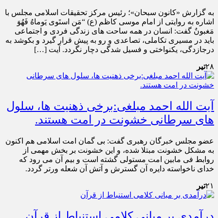
به گزارش «کانون سبحان»؛ رئیس مرکز تحقیقات اسلامی مجلس با
اشاره به روایتی از امام موسی کاظم (ع) “مَن استَوى يَوماهُ فَهُوَ
مَغبونٌ گفت: انسان در همه ساحت های زندگی فردی و اجتماعی
باید در مسیری تکاملی، تصاعدی و رو به پیش قرار گیرد و بکوشد به
درجازدگی، یکنواختی و فسیل شدگی دچار نگردد. آیت […]
۲۸
تیر
آیت الله احمد مبلغی:برخی ذهنیت ها، سلول
های سرطانی خشونت در امت هستند.
عضو مجلس خبرگان رهبری گفت: بی گمان امت اسلامی هم اکنون
به مشکل خشونت مبتلا شده، و این خشونت بر بخش مهمی از
روابط فی مابین امت مستولی گشته است و بیم آن می رود که
خدای ناخواسته دایره آن گسترش و آتش آن شعله ورتر گردد.
۲۱
تیر
درآمدی بر مبانی کلامی استنباط از قرآن