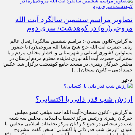
تصاویر مراسم ششمین سالگرد آیت الله
مروجی(ره) در کوهدشت/ سری دوم
به گزاش«کانون سبحان»؛ مراسم ششمین سالگرد ارتحال عالم
ربانی حضرت آیت الله حاج شیخ ماشا الله مروجی(ره) با حضور
مسئولین کشوری استانی و شهرستانی و اقشار مختلف مردم و با
سخنرانی حضرت آیت الله نیازی نماینده محترم مردم لرستان در
مجلس خبرگان رهبری در مسجد جامع کوهدشت برگزار شد. عکس:
حمید آدمی – کانون سبحان […]
۰۸
تیر
ارزش شب قدر ذاتی یا اکتسابی؟
به گزارش «کانون سبحان»؛آیت الله احمد مبلغی عضو مجلس
خبرگان رهبری و رئیس مرکز تحقیقات اسلامی مجلس سه شنبه
شب در سخنانی در جمع کارکنان مرکز تحقیقات اسلامی مجلس با
عنوان “ارزش شب قدر ذاتی یا اکتسابی” سخن گفت. مشروح