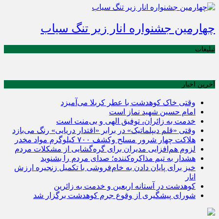
چهارمین جشنواره انار زیر تنگ سیاب
تبلیغات
آخرین اخبار
وقتی خاک کوهدشت با عطر کربلا می‌آمیزد
امام حسین شهید نماز است
خدمت به زائران، توفیق الهی و بی‌منت است
وقتی «قلم دیپلماتیک» در برابر «اقتدار دریایی» رنگ می‌بازد
هلاکت چهار شرور مسلح وکشف ۷۰۰ کیلوگرم مواد مخدر
لزوم هم‌افزایی مدیران برای گره‌گشایی از مشکلات مردم
هشدار به تیم مذاکره‌کننده؛ صدای مردم را بشنوید
خیز برای پایان دادن به خام‌فروشی با تکمیل زنجیره ارزش
انار
کوهدشت در آستانه اربعین و خدمت‌ به زائرین
شورای پیشگیری از وقوع جرم کوهدشت برگزار شد