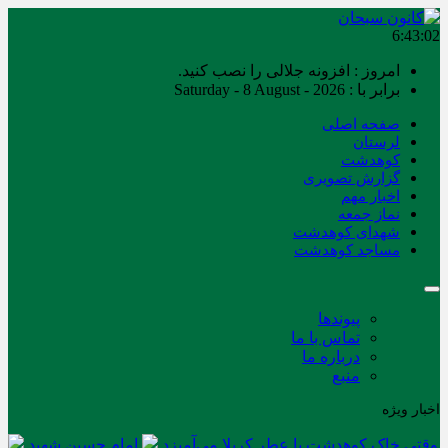
6:43:03
امروز : افزونه جلالی را نصب کنید.
برابر با : Saturday - 8 August - 2026
صفحه اصلی
لرستان
کوهدشت
گزارش تصویری
اخبار مهم
نماز جمعه
شهدای کوهدشت
مساجد کوهدشت
پیوندها
تماس با ما
درباره ما
منبع
اخبار ویژه
وقتی خاک کوهدشت با عطر کربلا می‌آمیزد
امام حسین شهید