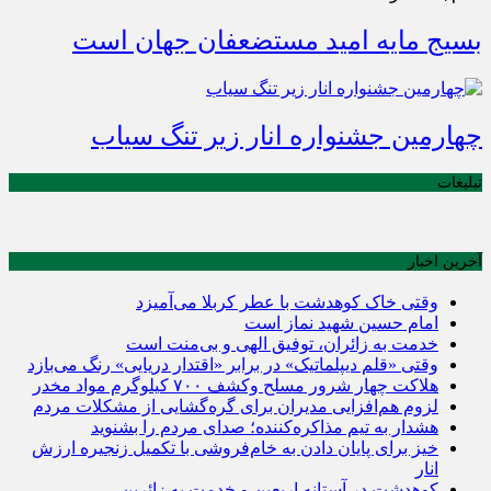
بسیج مایه امید مستضعفان جهان است
چهارمین جشنواره انار زیر تنگ سیاب
تبلیغات
آخرین اخبار
وقتی خاک کوهدشت با عطر کربلا می‌آمیزد
امام حسین شهید نماز است
خدمت به زائران، توفیق الهی و بی‌منت است
وقتی «قلم دیپلماتیک» در برابر «اقتدار دریایی» رنگ می‌بازد
هلاکت چهار شرور مسلح وکشف ۷۰۰ کیلوگرم مواد مخدر
لزوم هم‌افزایی مدیران برای گره‌گشایی از مشکلات مردم
هشدار به تیم مذاکره‌کننده؛ صدای مردم را بشنوید
خیز برای پایان دادن به خام‌فروشی با تکمیل زنجیره ارزش
انار
کوهدشت در آستانه اربعین و خدمت‌ به زائرین