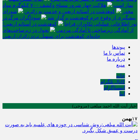
نماز است
هلاکت چهار شرور مسلح وکشف ۷۰۰ کیلوگرم مواد
مخدر
کوهدشت در آستانه اربعین و خدمت‌ به زائرین
شورای
پیشگیری از وقوع جرم کوهدشت برگزار شد
سوداگران مرگ در
تور اطلاعاتی عملیاتی تکاوران فراجا
کوهدشت در آستانه اربعین؛
از آمادگی زیرساختی تا آمادگی مردمی
تحول در زیرساخت‌های
جاده‌ای کوهدشت برای تسهیل تردد زائران اربعین
پیوندها
تماس با ما
درباره ما
منبع
خانه
کانال تلگرام
اینستاگرام
ایتا
اخبار آیت الله احمد مبلغی (مروجی)
۱۷
بهمن