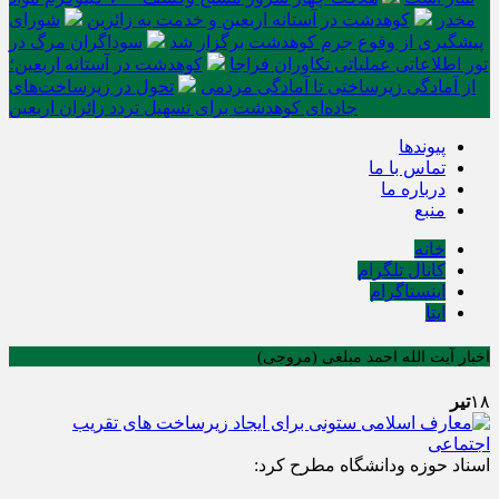
مخدر
کوهدشت در آستانه اربعین و خدمت‌ به زائرین
شورای
پیشگیری از وقوع جرم کوهدشت برگزار شد
سوداگران مرگ در
تور اطلاعاتی عملیاتی تکاوران فراجا
کوهدشت در آستانه اربعین؛
از آمادگی زیرساختی تا آمادگی مردمی
تحول در زیرساخت‌های
جاده‌ای کوهدشت برای تسهیل تردد زائران اربعین
پیوندها
تماس با ما
درباره ما
منبع
خانه
کانال تلگرام
اینستاگرام
ایتا
اخبار آیت الله احمد مبلغی (مروجی)
۱۸
تیر
اسناد حوزه ودانشگاه مطرح کرد: