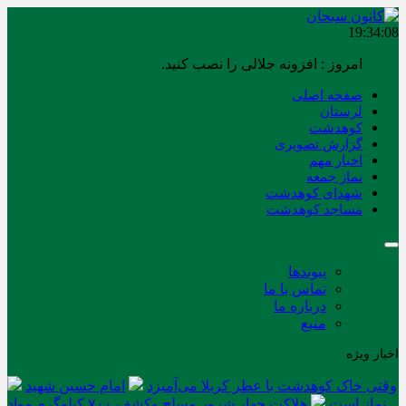
19:34:09
امروز : افزونه جلالی را نصب کنید.
صفحه اصلی
لرستان
کوهدشت
گزارش تصویری
اخبار مهم
نماز جمعه
شهدای کوهدشت
مساجد کوهدشت
پیوندها
تماس با ما
درباره ما
منبع
اخبار ویژه
وقتی خاک کوهدشت با عطر کربلا می‌آمیزد
امام حسین شهید
نماز است
هلاکت چهار شرور مسلح وکشف ۷۰۰ کیلوگرم مواد