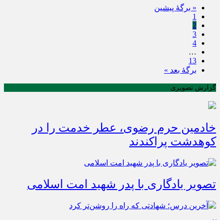
« برگه‌ٔ پیشین
1
2
3
4
…
13
برگهٔ بعد »
گزارش تصویری
خادمین حرم رضوی، عطر خدمت را در
کوهدشت پراکندند
تصویر یادگاری با پدر شهید امت اسلامی