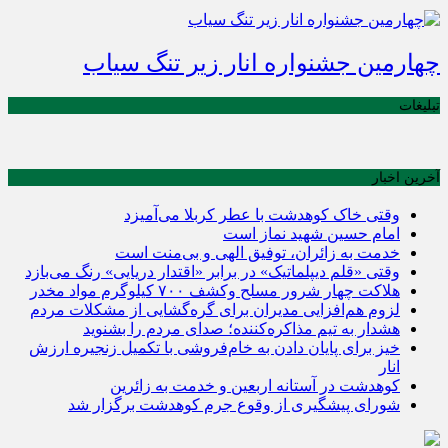
چهارمین جشنواره انار زیر تنگ سیاب
تبلیغات
آخرین اخبار
وقتی خاک کوهدشت با عطر کربلا می‌آمیزد
امام حسین شهید نماز است
خدمت به زائران، توفیق الهی و بی‌منت است
وقتی «قلم دیپلماتیک» در برابر «اقتدار دریایی» رنگ می‌بازد
هلاکت چهار شرور مسلح وکشف ۷۰۰ کیلوگرم مواد مخدر
لزوم هم‌افزایی مدیران برای گره‌گشایی از مشکلات مردم
هشدار به تیم مذاکره‌کننده؛ صدای مردم را بشنوید
خیز برای پایان دادن به خام‌فروشی با تکمیل زنجیره ارزش
انار
کوهدشت در آستانه اربعین و خدمت‌ به زائرین
شورای پیشگیری از وقوع جرم کوهدشت برگزار شد