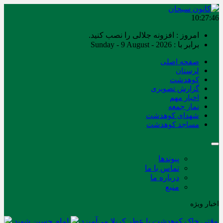
10:27:47
امروز : افزونه جلالی را نصب کنید.
برابر با : Sunday - 9 August - 2026
صفحه اصلی
لرستان
کوهدشت
گزارش تصویری
اخبار مهم
نماز جمعه
شهدای کوهدشت
مساجد کوهدشت
پیوندها
تماس با ما
درباره ما
منبع
اخبار ویژه
وقتی خاک کوهدشت با عطر کربلا می‌آمیزد
امام حسین شهید