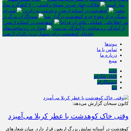
نماز است
هلاکت چهار شرور مسلح وکشف ۷۰۰ کیلوگرم مواد
مخدر
کوهدشت در آستانه اربعین و خدمت‌ به زائرین
شورای
پیشگیری از وقوع جرم کوهدشت برگزار شد
سوداگران مرگ در
تور اطلاعاتی عملیاتی تکاوران فراجا
کوهدشت در آستانه اربعین؛
از آمادگی زیرساختی تا آمادگی مردمی
تحول در زیرساخت‌های
جاده‌ای کوهدشت برای تسهیل تردد زائران اربعین
پیوندها
تماس با ما
درباره ما
منبع
خانه
کانال تلگرام
اینستاگرام
ایتا
کانون سبحان گزارش می‌دهد:
وقتی خاک کوهدشت با عطر کربلا می‌آمیزد
کوهدشت در آستانه نمایش بزرگ اربعین قرار دارد. میان شعارهای