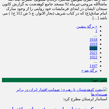
ماشاالله مروجی-تیرماه 92 مسجد جامع کوهدشت به گزارش کانون
سبحان /ایشان در ابتدای فرمایشات خود روایتی را از وجود مبارک
امام صادق(ع) که در کتاب شریف (بحار الانوار، ج 5 ص 312 ح1 ) می
باشد […]
« برگه‌ٔ پیشین
1
…
1018
1019
1020
1021
1022
…
1107
برگهٔ بعد »
بخش شهدا
استاندار لرستان مطرح کرد: