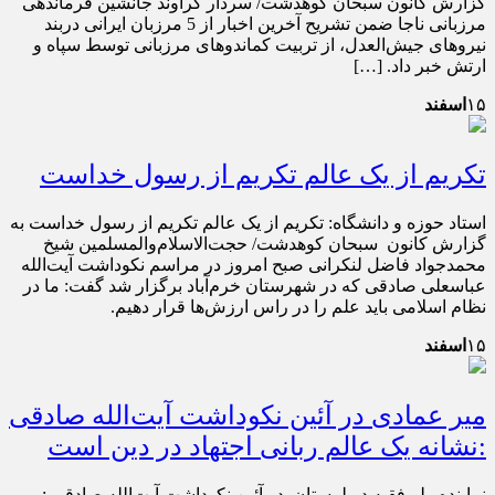
گزارش کانون سبحان کوهدشت/ سردار گراوند جانشین فرماندهی
مرزبانی ناجا ضمن تشریح آخرین اخبار از 5 مرزبان ایرانی دربند
نیروهای جیش‌العدل، از تربیت کماندوهای مرزبانی توسط سپاه و
ارتش خبر داد. […]
۱۵
اسفند
تکریم از یک عالم تکریم از رسول خداست
استاد حوزه و دانشگاه: تکریم از یک عالم تکریم از رسول خداست به
گزارش کانون سبحان کوهدشت/ حجت‌الاسلام‌والمسلمین شیخ
محمدجواد فاضل لنکرانی صبح امروز در مراسم نکوداشت آیت‌الله
عباسعلی صادقی که در شهرستان خرم‌آباد برگزار شد گفت: ما در
نظام اسلامی باید علم را در راس ارزش‌ها قرار دهیم.
۱۵
اسفند
میر عمادی در آئین نکوداشت آیت‌الله صادقی
:نشانه یک عالم ربانی اجتهاد در دین است
نماینده ولی‌فقیه در لرستان در آئین نکوداشت آیت‌الله صادقی :