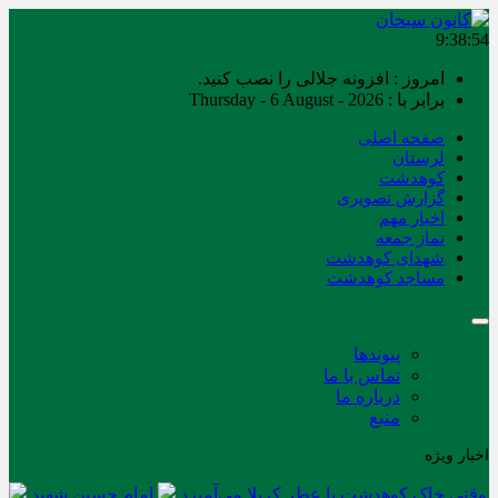
9:38:55
امروز : افزونه جلالی را نصب کنید.
برابر با : Thursday - 6 August - 2026
صفحه اصلی
لرستان
کوهدشت
گزارش تصویری
اخبار مهم
نماز جمعه
شهدای کوهدشت
مساجد کوهدشت
پیوندها
تماس با ما
درباره ما
منبع
اخبار ویژه
وقتی خاک کوهدشت با عطر کربلا می‌آمیزد
امام حسین شهید