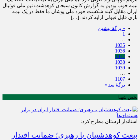
نیمه خوب بودیم به گزارش کانون سبحان کوهدشت/ تیم ملی فوتبال
ایران مقابل گینه شکست خورد ملی پوشان ما فقط در یک نیمه
بازی قابل قبولی ارایه کردند. […]
« برگه‌ٔ پیشین
1
…
1035
1036
1037
1038
1039
…
1107
برگهٔ بعد »
بخش شهدا
استاندار لرستان مطرح کرد:
بیعت کوهدشتیان با رهبری؛ ضمانت اقتدار