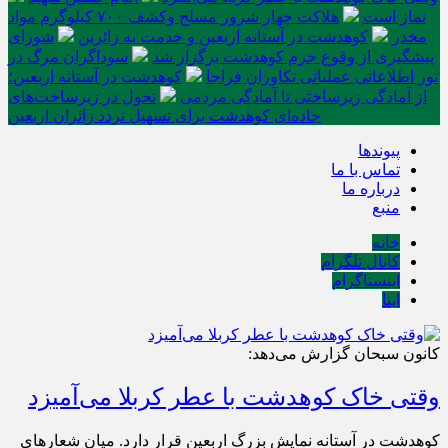
نماز است
هلاکت چهار شرور مسلح وکشف ۷۰۰ کیلوگرم مواد
مخدر
کوهدشت در آستانه اربعین و خدمت‌ به زائرین
شورای
پیشگیری از وقوع جرم کوهدشت برگزار شد
سوداگران مرگ در
تور اطلاعاتی عملیاتی تکاوران فراجا
کوهدشت در آستانه اربعین؛
از آمادگی زیرساختی تا آمادگی مردمی
تحول در زیرساخت‌های
جاده‌ای کوهدشت برای تسهیل تردد زائران اربعین
پیوندها
تماس با ما
درباره ما
منبع
خانه
کانال تلگرام
اینستاگرام
ایتا
کانون سبحان گزارش می‌دهد:
وقتی خاک کوهدشت با عطر کربلا می‌آمیزد
کوهدشت در آستانه نمایش بزرگ اربعین قرار دارد. میان شعارهای