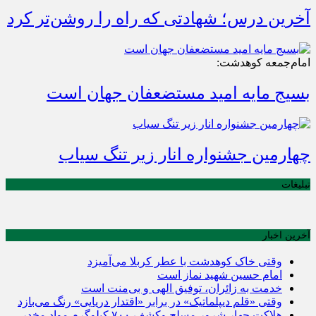
آخرین درس؛ شهادتی که راه را روشن‌تر کرد
امام‌جمعه کوهدشت:
بسیج مایه امید مستضعفان جهان است
چهارمین جشنواره انار زیر تنگ سیاب
تبلیغات
آخرین اخبار
وقتی خاک کوهدشت با عطر کربلا می‌آمیزد
امام حسین شهید نماز است
خدمت به زائران، توفیق الهی و بی‌منت است
وقتی «قلم دیپلماتیک» در برابر «اقتدار دریایی» رنگ می‌بازد
هلاکت چهار شرور مسلح وکشف ۷۰۰ کیلوگرم مواد مخدر