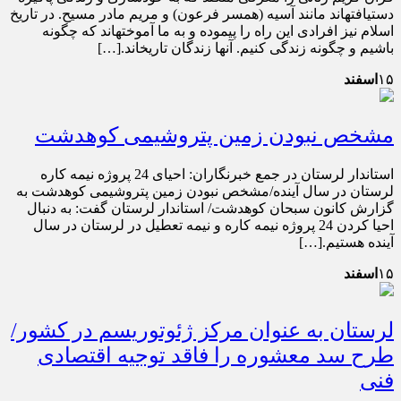
دست‏يافته‏اند مانند آسيه (همسر فرعون) و مريم مادر مسيح. در تاريخ
اسلام نيز افرادى اين راه را پيموده و به ما آموخته‏اند كه چگونه
باشيم و چگونه زندگى كنيم. آنها زندگان تاريخ‏اند.[…]
۱۵
اسفند
مشخص نبودن زمین پتروشیمی کوهدشت
استاندار لرستان در جمع خبرنگاران: احیای 24 پروژه نیمه کاره
لرستان در سال آینده/مشخص نبودن زمین پتروشیمی کوهدشت به
گزارش کانون سبحان کوهدشت/ استاندار لرستان گفت: به دنبال
احیا کردن 24 پروژه نیمه کاره و نیمه تعطیل در لرستان در سال
آینده هستیم.[…]
۱۵
اسفند
لرستان به عنوان مرکز ژئوتوریسم در کشور/
طرح سد معشوره را فاقد توجیه اقتصادی
فنی