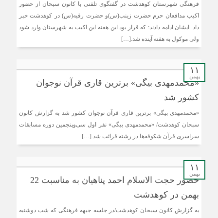
فرهنگی شهرستان کوهدشت در گفتگوی تلفنی با کانون سبحان از حضور
اکیب مدافعان حرم حضرت زینب(س)و حضرت رقیه(س) در کوهدشت خبر
داد. ایشان ادامه دادند: که قرار بود این هفته این اکیب به شهرستان وارد شود
ولی موکول به هفته آینده شد.[…]
۱۱
بهمن
«محمد‌مهدی بیگی» برترین قاری قرآن نوجوان
کشور شد
«محمد‌مهدی بیگی» برترین قاری قرآن نوجوان کشور شد به گزارش کانون
سبحان کوهدشت/ «محمد‌مهدی بیگی» نفر اول سی‌وپنجمین دوره مسابقات
سراسری قرآن شکوفه‌ها در رشته قرائت شد.[…]
۱۱
بهمن
حضور حجت الاسلام احمد پناهیان به مناسبت 22
بهمن در کوهدشت
به گزارش کانون سبحان کوهدشت/در جلسه جبهه فرهنگی که شب دوشنبه