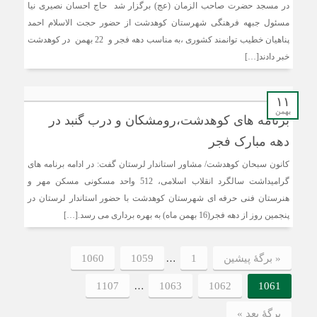
در مسجد حضرت صاحب الزمان (عج) برگزار شد حاج احسان نصیری نیا
مسئول جبهه فرهنگی شهرستان کوهدشت از حضور حجت الاسلام احمد
پناهیان خطیب توانمند کشوری ،به مناسب دهه فجر و 22 بهمن در کوهدشت
خبر دادند[…]
۱۱
بهمن
برنامه های کوهدشت،رومشکان و درب گنبد در
دهه مبارک فجر
کانون سبحان کوهدشت/ مشاور استاندار لرستان گفت: در ادامه برنامه های
گرامیداشت سالگرد انقلاب اسلامی، 512 واحد مسکونی مسکن مهر و
هنرستان فنی حرفه ای شهرستان کوهدشت با حضور استاندار لرستان در
پنجمین روز از دهه فجر(16 بهمن ماه) به بهره برداری می رسد.[…]
…
« برگه‌ٔ پیشین
1
1059
1060
…
1107
1063
1062
1061
برگهٔ بعد »