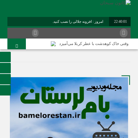
22:40:02
امروز : افزونه جلالی را نصب کنید.
برابر با : Friday - 7 August - 2026
وقتی خاک کوهدشت با عطر کربلا می‌آمیزد
امام حسین شهید نماز است
هلاکت چهار شرور مسلح وکشف ۷۰۰ کیلوگرم مواد مخدر
کوهدشت در آستانه اربعین و خدمت‌ به زائرین
شورای پیشگیری از وقوع جرم کوهدشت برگزار شد
سوداگران مرگ در تور اطلاعاتی عملیاتی تکاوران فراجا
کوهدشت در آستانه اربعین؛ از آمادگی زیرساختی تا آمادگی
مردمی
تحول در زیرساخت‌های جاده‌ای کوهدشت برای تسهیل تردد
زائران اربعین