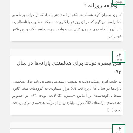
بهمن
” وظیفه روزانه “
کانون سبحان کوهدشت/ چند نکته از استاد:هر بامداد که از خواب برخاستی
خدا را سپاس گوی که در آن روز تو را کاری هست که ،مطلوب یا نامطلوب ،
باید آن را انجام دهی و چون کاری است واجب ، واجب است که بهترین تلاش
خود را در
۰۲
بهمن
متن تبصره دولت برای هدفمندی یارانه‌ها در سال
۹۳
در جلسه امروز هیئت دولت به تصویب رسید متن تبصره دولت برای هدفمندی
یارانه‌ها در سال ۹۳ / پرداخت 532 هزار میلیاردی به گروه‌های هدف کانون
سبحان کوهدشت/ بر اساس «تبصره 21 لایحه بودجه ۹۳» در خصوص
«هدفمندی یارانه‌ها»، 532 هزار میلیارد ریال از درآمد هدفمندی برای پرداخت
نقدی […]
۰۲
بهمن