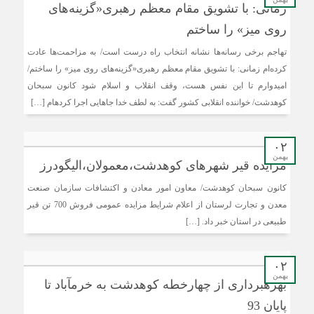
زمانی: با تشویق مقام معظم رهبری«گزینه‌های
روی میز» را ساختم
تهاجم برخی رسانه‌ها نشانه انتخاب راه درست است/ به مزاحمت‌ها عادت
کرده‌ام زمانی: با تشویق مقام معظم رهبری«گزینه‌های روی میز» را ساختم/
امیدوارم تا این نفس هست، وقف انقلاب و اسلام شود کانون سبحان
کوهدشت/ خواننده انقلابی کشور گفت: به لطف خدا جاهایی اجرا کرده‎ام […]
۰۲
بهمن
مزایده قیر شهرهای کوهدشت،معمولان،الیگودرز
کانون سبحان کوهدشت/ معاون امور معادن و اکتشافات سازمان صنعت
معدن و تجارت لرستان از اعلام شرایط مزایده عمومی فروش 700 تن قیر
طبیعی در استان خبر داد. […]
۰۲
بهمن
بهره‎برداری از چهارخطه كوهدشت به خرم‎آباد تا
پایان 93