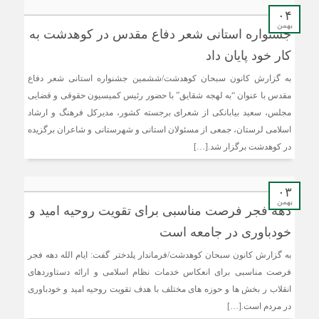
۰۴
بهمن
جشنواره استانی شعر دفاع مقدس در کوهدشت به
کار خود پایان داد
به گزارش کانون سبحان کوهدشت/ششمین جشنواره استانی شعر دفاع
مقدس با عنوان “به لهجه شقایق” با حضور رئیس کمیسیون حقوقی و قضایی
مجلس، سعید بیابانکی از شعرای برجسته کشور، مدیرکل فرهنگ و ارشاد
اسلامی لرستان، جمعی از مسئولان استانی و شهرستانی و شاعران برگزیده
در کوهدشت برگزار شد.[…]
۰۳
بهمن
دهه فجر فرصت مناسبی برای تقویت روحیه امید و
خودباوری در جامعه است
به گزارش کانون سبحان کوهدشت/فرماندار پلدختر گفت: ایام الله دهه فجر
فرصت مناسبی برای انعکاس خدمات نظام اسلامی و ارائه دستاوردهای
انقلاب ر بخش ها و حوزه های مختلف با هدف تقویت روحیه امید و خودباوری
در مردم است.[…]