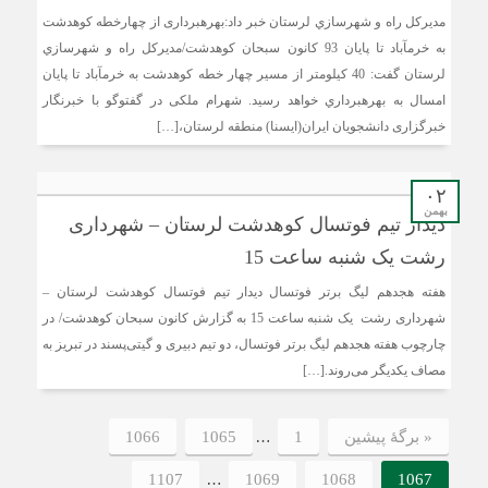
مديركل راه و شهرسازي لرستان خبر داد:بهره‎برداری از چهارخطه كوهدشت
به خرم‎آباد تا پایان 93 کانون سبحان کوهدشت/مديركل راه و شهرسازي
لرستان گفت: 40 كيلومتر از مسير چهار خطه كوهدشت به خرم‎آباد تا پايان
امسال به بهره‎برداري خواهد رسيد. شهرام ملکی در گفت‎وگو با خبرنگار
خبرگزاری دانشجویان ایران(ایسنا) منطقه لرستان،[…]
۰۲
بهمن
دیدار تیم فوتسال کوهدشت لرستان – شهرداری
رشت یک شنبه ساعت 15
هفته هجدهم لیگ برتر فوتسال دیدار تیم فوتسال کوهدشت لرستان –
شهرداری رشت یک شنبه ساعت 15 به گزارش کانون سبحان کوهدشت/ در
چارچوب هفته هجدهم لیگ برتر فوتسال، دو تیم دبیری و گیتی‌پسند در تبریز به
مصاف یکدیگر می‌روند.[…]
…
« برگه‌ٔ پیشین
1
1065
1066
…
1107
1069
1068
1067