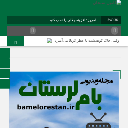
5:40:36
امروز : افزونه جلالی را نصب کنید.
برابر با : Sunday - 9 August - 2026
وقتی خاک کوهدشت با عطر کربلا می‌آمیزد
امام حسین شهید نماز است
هلاکت چهار شرور مسلح وکشف ۷۰۰ کیلوگرم مواد مخدر
کوهدشت در آستانه اربعین و خدمت‌ به زائرین
شورای پیشگیری از وقوع جرم کوهدشت برگزار شد
سوداگران مرگ در تور اطلاعاتی عملیاتی تکاوران فراجا
کوهدشت در آستانه اربعین؛ از آمادگی زیرساختی تا آمادگی
مردمی
تحول در زیرساخت‌های جاده‌ای کوهدشت برای تسهیل تردد
زائران اربعین