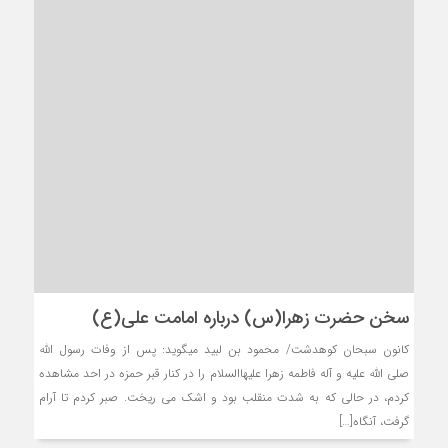
سخن حضرت زهرا(س) درباره امامت علی(ع)
کانون سبحان کوهدشت/ محمود بن لبید میگوید: پس از وفات رسول الله
صلی الله علیه و آله فاطمه زهرا علیهاالسلام را در کنار قبر حمزه در احد مشاهده
کردم، در حالی که به شدت منقلب بود و اشک می ریخت. صبر کردم تا آرام
گرفت، آنگاه[…]