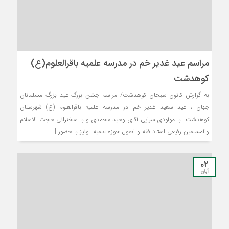
مراسم عید غدیر خم در مدرسه علمیه باقرالعلوم(ع)
کوهدشت
به گزارش کانون سبحان کوهدشت/ مراسم جشن بزرگ عید بزرگ مسلمانان
جهان ، عید سعید غدیر خم در مدرسه علمیه باقرالعلوم (ع) شهرستان
کوهدشت با مولودی سرایی آقای وحید محمدی و با سخنرانی حجت الاسلام
والمسلمین رفیعی استاد فقه و اصول حوزه علمیه ونیز با حضور […]
۰۲
آبان