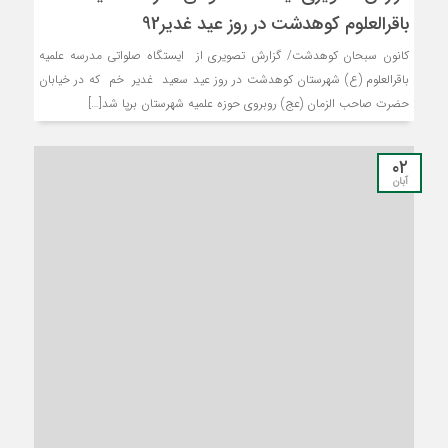
باقرالعلوم کوهدشت در روز عید غدیر92
کانون سبحان کوهدشت/ گزارش تصویری از ایستگاه صلواتی مدرسه علمیه
باقرالعلوم (ع) شهرستان کوهدشت در روز عید سعید غدیر خم که در خیابان
حضرت صاحب الزمان (عج) روبروی حوزه علمیه شهرستان برپا شد[…]
۰۲
آبان