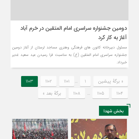
دومین جشنواره سراسری امام المتقین در خرم آباد
آغاز به کار کرد
مسئول دبیرخانه کانون های فرهنگی وهنری مساجد لرستان از آغاز دومین
جشنواره سراسری امام المتقین (ع) به مناسبت فرا رسیدن عید سعید غدیر
خبرداد.
« برگه‌ٔ پیشین
1
…
1101
1102
1103
1104
1105
…
1108
برگهٔ بعد »
بخش شهدا