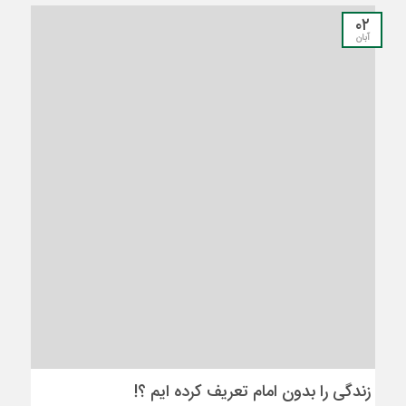
۰۲
آبان
زندگي را بدون امام تعريف كرده ايم ؟!