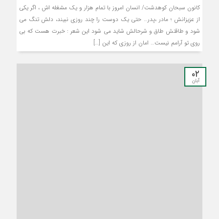
کانون سبحان کوهدشت/ انسان امروز با تمام هزار و يك مشغله اش ، اگر يكي
از عزيزانش ؛ مادر ،پدر… حتي يك دوست را چند روزي نبيند، دلش تنگ مي
شود و طاقتش طاق و شرحالش شايد مي شود اين شعر : خبرت هست كه بي
روي تو آرامم نيست… امان از روزي كه اين […]
۰۲
آبان