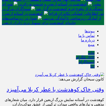
مخدر
کوهدشت در آستانه اربعین و خدمت‌ به زائرین
شورای
پیشگیری از وقوع جرم کوهدشت برگزار شد
سوداگران مرگ در
تور اطلاعاتی عملیاتی تکاوران فراجا
کوهدشت در آستانه اربعین؛
از آمادگی زیرساختی تا آمادگی مردمی
تحول در زیرساخت‌های
جاده‌ای کوهدشت برای تسهیل تردد زائران اربعین
پیوندها
تماس با ما
درباره ما
منبع
خانه
کانال تلگرام
اینستاگرام
ایتا
کانون سبحان گزارش می‌دهد:
وقتی خاک کوهدشت با عطر کربلا می‌آمیزد
کوهدشت در آستانه نمایش بزرگ اربعین قرار دارد. میان شعارهای
مذهبی و نیازهای واقعیِ میدان، ترکیبی از عشقِ موکب‌داران،