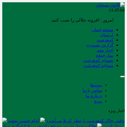
11:45:05
برابر با : Saturday - 8 August - 2026
صفحه اصلی
لرستان
کوهدشت
گزارش تصویری
اخبار مهم
نماز جمعه
شهدای کوهدشت
مساجد کوهدشت
پیوندها
تماس با ما
درباره ما
منبع
اخبار ویژه
وقتی خاک کوهدشت با عطر کربلا می‌آمیزد
امام حسین شهید
نماز است
هلاکت چهار شرور مسلح وکشف ۷۰۰ کیلوگرم مواد