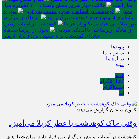
نماز است
هلاکت چهار شرور مسلح وکشف ۷۰۰ کیلوگرم مواد
مخدر
کوهدشت در آستانه اربعین و خدمت‌ به زائرین
شورای
پیشگیری از وقوع جرم کوهدشت برگزار شد
سوداگران مرگ در
تور اطلاعاتی عملیاتی تکاوران فراجا
کوهدشت در آستانه اربعین؛
از آمادگی زیرساختی تا آمادگی مردمی
تحول در زیرساخت‌های
جاده‌ای کوهدشت برای تسهیل تردد زائران اربعین
پیوندها
تماس با ما
درباره ما
منبع
خانه
کانال تلگرام
اینستاگرام
ایتا
کانون سبحان گزارش می‌دهد:
وقتی خاک کوهدشت با عطر کربلا می‌آمیزد
کوهدشت در آستانه نمایش بزرگ اربعین قرار دارد. میان شعارهای