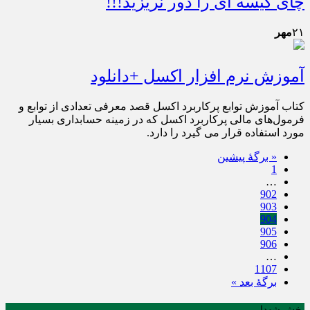
چای کیسه ای را دور نریزید!!!
۲۱
مهر
آموزش نرم افزار اکسل +دانلود
کتاب آموزش توابع پرکاربرد اکسل قصد معرفی تعدادی از توابع و
فرمول‌های مالی پرکاربرد اکسل که در زمینه حسابداری بسیار
مورد استفاده قرار می گیرد را دارد.
« برگه‌ٔ پیشین
1
…
902
903
904
905
906
…
1107
برگهٔ بعد »
بخش شهدا