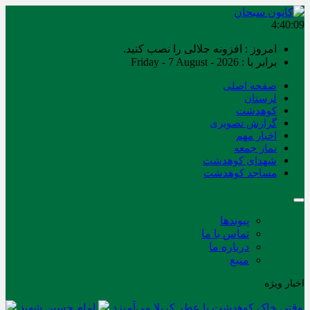
4:40:10
امروز : افزونه جلالی را نصب کنید.
برابر با : Friday - 7 August - 2026
صفحه اصلی
لرستان
کوهدشت
گزارش تصویری
اخبار مهم
نماز جمعه
شهدای کوهدشت
مساجد کوهدشت
پیوندها
تماس با ما
درباره ما
منبع
اخبار ویژه
وقتی خاک کوهدشت با عطر کربلا می‌آمیزد
امام حسین شهید