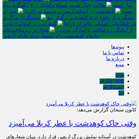
نماز است
هلاکت چهار شرور مسلح وکشف ۷۰۰ کیلوگرم مواد
مخدر
کوهدشت در آستانه اربعین و خدمت‌ به زائرین
شورای
پیشگیری از وقوع جرم کوهدشت برگزار شد
سوداگران مرگ در
تور اطلاعاتی عملیاتی تکاوران فراجا
کوهدشت در آستانه اربعین؛
از آمادگی زیرساختی تا آمادگی مردمی
تحول در زیرساخت‌های
جاده‌ای کوهدشت برای تسهیل تردد زائران اربعین
پیوندها
تماس با ما
درباره ما
منبع
خانه
کانال تلگرام
اینستاگرام
ایتا
کانون سبحان گزارش می‌دهد:
وقتی خاک کوهدشت با عطر کربلا می‌آمیزد
کوهدشت در آستانه نمایش بزرگ اربعین قرار دارد. میان شعارهای