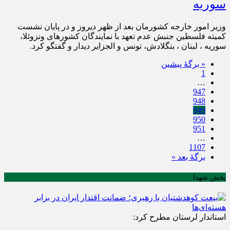
سوریه
وزیر امور خارجه کشورمان بعد از ظهر دیروز و در پایان نشست
کمیته فلسطین جنبش عدم تعهد با نمایندگان کشورهای ونزوئلا،
سوریه ، لبنان ، بنگلادش، تونس و الجزایر دیدار و گفتگو کرد.
« برگه‌ٔ پیشین
1
…
947
948
949
950
951
…
1107
برگهٔ بعد »
بخش شهدا
استاندار لرستان مطرح کرد: