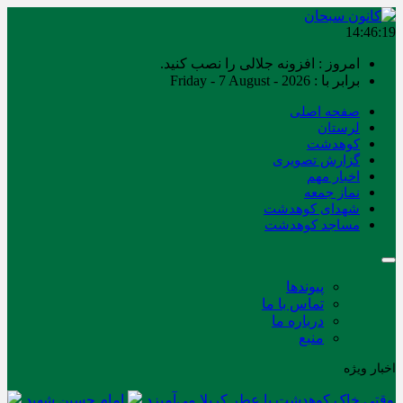
14:46:20
امروز : افزونه جلالی را نصب کنید.
برابر با : Friday - 7 August - 2026
صفحه اصلی
لرستان
کوهدشت
گزارش تصویری
اخبار مهم
نماز جمعه
شهدای کوهدشت
مساجد کوهدشت
پیوندها
تماس با ما
درباره ما
منبع
اخبار ویژه
وقتی خاک کوهدشت با عطر کربلا می‌آمیزد
امام حسین شهید