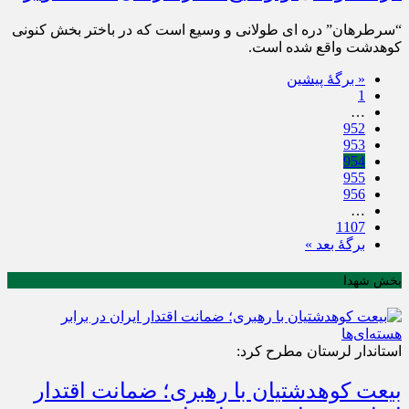
“سرطرهان” دره ای طولانی و وسیع است که در باختر بخش کنونی
کوهدشت واقع شده است.
« برگه‌ٔ پیشین
1
…
952
953
954
955
956
…
1107
برگهٔ بعد »
بخش شهدا
استاندار لرستان مطرح کرد:
بیعت کوهدشتیان با رهبری؛ ضمانت اقتدار