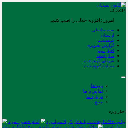
13:55:15
امروز : افزونه جلالی را نصب کنید.
صفحه اصلی
لرستان
کوهدشت
گزارش تصویری
اخبار مهم
نماز جمعه
شهدای کوهدشت
مساجد کوهدشت
پیوندها
تماس با ما
درباره ما
منبع
اخبار ویژه
وقتی خاک کوهدشت با عطر کربلا می‌آمیزد
امام حسین شهید
نماز است
هلاکت چهار شرور مسلح وکشف ۷۰۰ کیلوگرم مواد