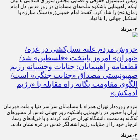
رئیس کمیسیون حقوقی و قضایی مجلس شورای اسلامی با بیان
اینکه راهپیمایی باشکوه ملت‌های مسلمان در روز قدس دل امام
زمان(عج) را شاد کرد، گفت: امام خمینی(ره) سنگ مبارزه با
استکبار جهانی را بنا نهاد.
۰۳
مرداد
خروش مردم علیه نسل‌کشی در غزه/
«تهران» امروز پایتخت «فلسطین» شد/
قطعنامه راهپیمایان: جنایات وحشیانه رژیم
صهیونیستی مصداق «جنایت جنگی» است/
الگوی مقاومت یگانه راه مقابله‌ با «رژیم
آدمکش»
مردم روزه‌دار تهران همراه با مسلمانان سراسر دنیا و ملت قهرمان
ایران با حضور در راهپیمایی باشکوه روز جهانی قدس از مسیرهای
نُه‌گانه به سمت دانشگاه تهران حرکت کردند و با فریادهای رسا،
انزجار خود را از جنایات رژیم اشغالگر قدس در غزه نشان دادند.
۰۲
مرداد