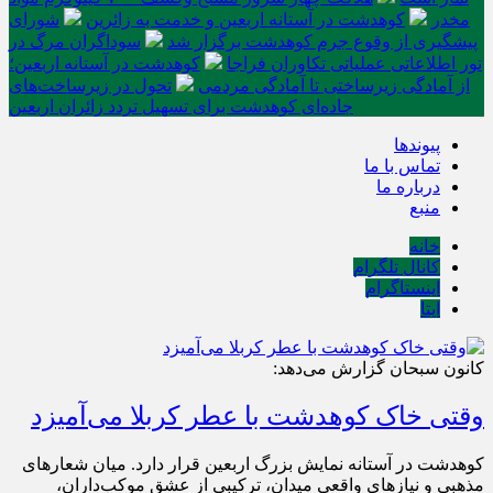
مخدر
کوهدشت در آستانه اربعین و خدمت‌ به زائرین
شورای
پیشگیری از وقوع جرم کوهدشت برگزار شد
سوداگران مرگ در
تور اطلاعاتی عملیاتی تکاوران فراجا
کوهدشت در آستانه اربعین؛
از آمادگی زیرساختی تا آمادگی مردمی
تحول در زیرساخت‌های
جاده‌ای کوهدشت برای تسهیل تردد زائران اربعین
پیوندها
تماس با ما
درباره ما
منبع
خانه
کانال تلگرام
اینستاگرام
ایتا
کانون سبحان گزارش می‌دهد:
وقتی خاک کوهدشت با عطر کربلا می‌آمیزد
کوهدشت در آستانه نمایش بزرگ اربعین قرار دارد. میان شعارهای
مذهبی و نیازهای واقعیِ میدان، ترکیبی از عشقِ موکب‌داران،