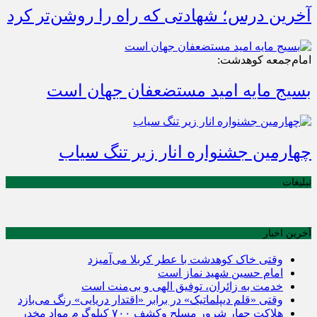
آخرین درس؛ شهادتی که راه را روشن‌تر کرد
امام‌جمعه کوهدشت:
بسیج مایه امید مستضعفان جهان است
چهارمین جشنواره انار زیر تنگ سیاب
تبلیغات
آخرین اخبار
وقتی خاک کوهدشت با عطر کربلا می‌آمیزد
امام حسین شهید نماز است
خدمت به زائران، توفیق الهی و بی‌منت است
وقتی «قلم دیپلماتیک» در برابر «اقتدار دریایی» رنگ می‌بازد
هلاکت چهار شرور مسلح وکشف ۷۰۰ کیلوگرم مواد مخدر