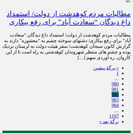
مطالبات مردم کوهدشت از دولت/ استمداد
داغ دیدگان “سعادت آباد” برای رفع بیکاری
مطالبات مردم کوهدشت از دولت/ استمداد داغ دیدگان “سعادت
آباد” برای رفع بیکاری/ دشتهای سوخته چشم به “معشوره” دارند به
گزارش کانون سبحان کوهدشت/ سفر هیئت دولت به لرستان نزدیک
بوده و چشم های منتظر شهروندان کوهدشتی به راه است تا از این
کاروان، ره آوردی سهم […]
« برگه‌ٔ پیشین
1
…
980
981
982
983
984
…
1107
برگهٔ بعد »