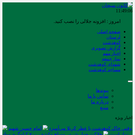
11:49:07
امروز : افزونه جلالی را نصب کنید.
صفحه اصلی
لرستان
کوهدشت
گزارش تصویری
اخبار مهم
نماز جمعه
شهدای کوهدشت
مساجد کوهدشت
پیوندها
تماس با ما
درباره ما
منبع
اخبار ویژه
وقتی خاک کوهدشت با عطر کربلا می‌آمیزد
امام حسین شهید
نماز است
هلاکت چهار شرور مسلح وکشف ۷۰۰ کیلوگرم مواد