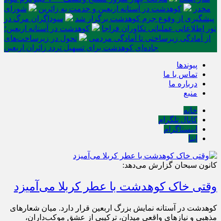
مخدر
کوهدشت در آستانه اربعین و خدمت‌ به زائرین
شورای
پیشگیری از وقوع جرم کوهدشت برگزار شد
سوداگران مرگ در
تور اطلاعاتی عملیاتی تکاوران فراجا
کوهدشت در آستانه اربعین؛
از آمادگی زیرساختی تا آمادگی مردمی
تحول در زیرساخت‌های
جاده‌ای کوهدشت برای تسهیل تردد زائران اربعین
پیوندها
تماس با ما
درباره ما
منبع
خانه
کانال تلگرام
اینستاگرام
ایتا
کانون سبحان گزارش می‌دهد:
وقتی خاک کوهدشت با عطر کربلا می‌آمیزد
کوهدشت در آستانه نمایش بزرگ اربعین قرار دارد. میان شعارهای
مذهبی و نیازهای واقعیِ میدان، ترکیبی از عشقِ موکب‌داران،